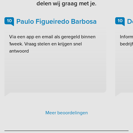
delen wij graag met je.
Paulo Figueiredo Barbosa
D
10
10
Via een app en email als geregeld binnen
Inform
1week. Vraag stelen en krijgen snel
bedrij
antwoord
Meer beoordelingen