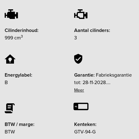
Cilinderinhoud:
Aantal cilinders:
3
999 cm
3
Energylabel:
Garantie:
Fabrieksgarantie
B
tot: 28-11-2028.
Garantielabel: BOVAG
Garantie (12 maanden). 12
maanden garantie
BTW / marge:
Kenteken:
BTW
GTV-94-G