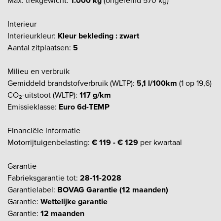
Max. trekgewicht:
1.000 kg
(ongeremd 570 kg)
Interieur
Interieurkleur:
Kleur bekleding : zwart
Aantal zitplaatsen:
5
Milieu en verbruik
Gemiddeld brandstofverbruik (WLTP):
5,1 l/100km
(1 op 19,6)
CO₂-uitstoot (WLTP):
117 g/km
Emissieklasse:
Euro 6d-TEMP
Financiële informatie
Motorrijtuigenbelasting:
€ 119 - € 129
per kwartaal
Garantie
Fabrieksgarantie tot:
28-11-2028
Garantielabel:
BOVAG Garantie (12 maanden)
Garantie:
Wettelijke garantie
Garantie:
12 maanden