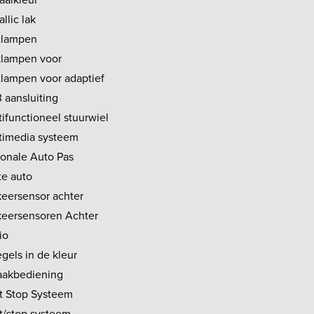
llic lak
tlampen
tlampen voor
tlampen voor adaptief
 aansluiting
ifunctioneel stuurwiel
timedia systeem
ionale Auto Pas
te auto
keersensor achter
keersensoren Achter
io
gels in de kleur
aakbediening
rt Stop Systeem
rt/stop systeem