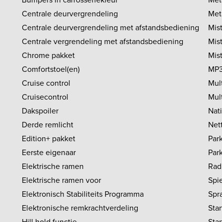
Centrale deurvergrendeling
Meta
Centrale deurvergrendeling met afstandsbediening
Mis
Centrale vergrendeling met afstandsbediening
Mis
Chrome pakket
Mis
Comfortstoel(en)
MP3
Cruise control
Mult
Cruisecontrol
Mul
Dakspoiler
Nat
Derde remlicht
Net
Edition+ pakket
Par
Eerste eigenaar
Par
Elektrische ramen
Rad
Elektrische ramen voor
Spie
Elektronisch Stabiliteits Programma
Spr
Elektronische remkrachtverdeling
Sta
Hill hold functie
Sta