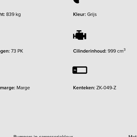
ht:
839 kg
Kleur:
Grijs
3
gen:
73 PK
Cilinderinhoud:
999 cm
 marge:
Marge
Kenteken:
ZK-049-Z
Bumpers in carrosseriekleur
Met