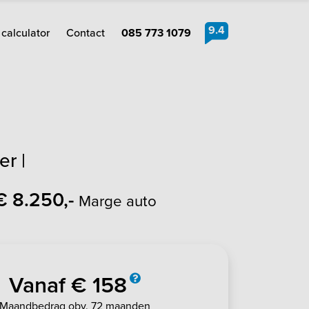
9.4
calculator
Contact
085 773 1079
er |
€ 8.250,-
Marge auto
Vanaf € 158
Maandbedrag obv. 72 maanden