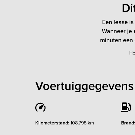
Di
Een lease is
Wanneer je e
minuten een g
He
Voertuiggegevens
Kilometerstand:
108.798 km
Brands