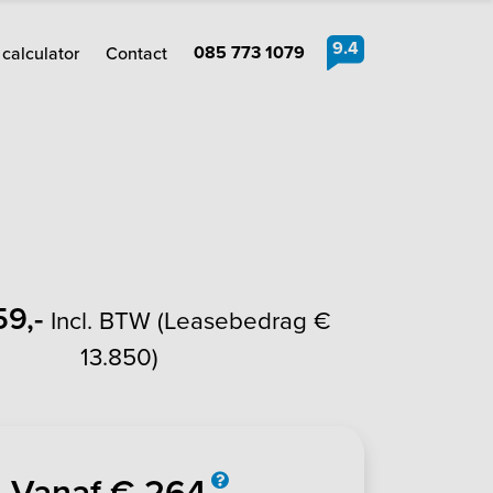
9.4
085 773 1079
calculator
Contact
59,-
Incl. BTW (Leasebedrag €
13.850)
Vanaf € 264