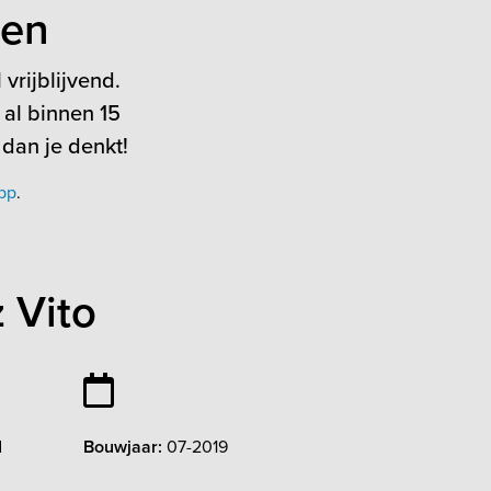
ten
vrijblijvend.
 al binnen 15
 dan je denkt!
pp
.
 Vito
d
Bouwjaar:
07-2019