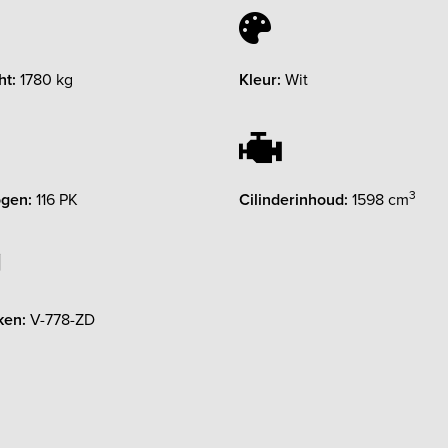
ht:
1780 kg
Kleur:
Wit
3
gen:
116 PK
Cilinderinhoud:
1598 cm
ken:
V-778-ZD