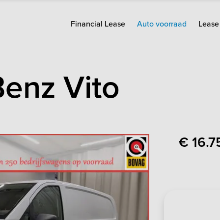
Financial Lease
Auto voorraad
Lease 
Benz
Vito
€ 16.7