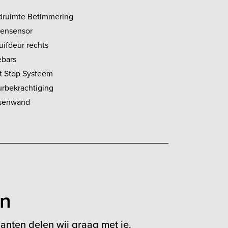
druimte Betimmering
ensensor
uifdeur rechts
ebars
rt Stop Systeem
urbekrachtiging
senwand
en
anten delen wij graag met je.