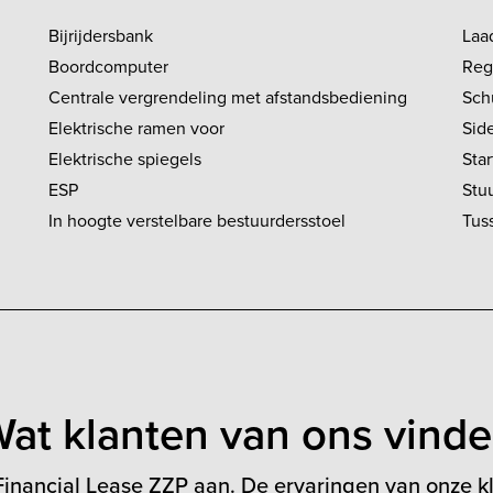
Bijrijdersbank
Laa
Boordcomputer
Reg
Centrale vergrendeling met afstandsbediening
Sch
Elektrische ramen voor
Sid
Elektrische spiegels
Sta
ESP
Stu
In hoogte verstelbare bestuurdersstoel
Tus
at klanten van ons vind
inancial Lease ZZP aan. De ervaringen van onze kl