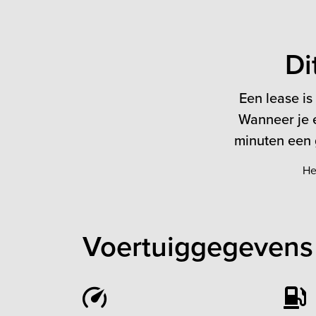
Di
Een lease is
Wanneer je e
minuten een g
He
Voertuiggegevens