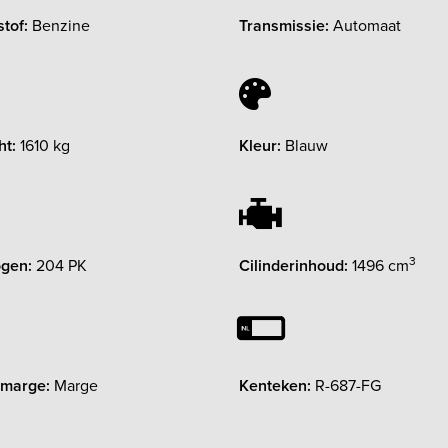
tof:
Benzine
Transmissie:
Automaat
ht:
1610 kg
Kleur:
Blauw
3
gen:
204 PK
Cilinderinhoud:
1496 cm
 marge:
Marge
Kenteken:
R-687-FG