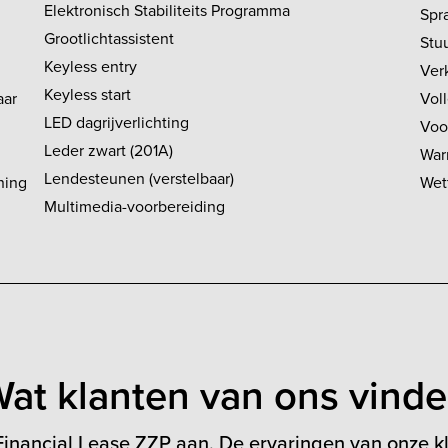
Elektronisch Stabiliteits Programma
Spr
Grootlichtassistent
Stu
Keyless entry
Ver
Keyless start
aar
Vol
LED dagrijverlichting
Voo
Leder zwart (201A)
War
Lendesteunen (verstelbaar)
ning
Wett
Multimedia-voorbereiding
at klanten van ons vind
inancial Lease ZZP aan. De ervaringen van onze kl