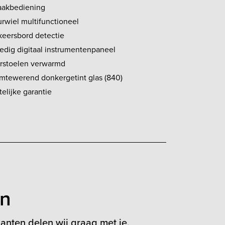
aakbediening
urwiel multifunctioneel
keersbord detectie
ledig digitaal instrumentenpaneel
rstoelen verwarmd
mtewerend donkergetint glas (840)
elijke garantie
en
anten delen wij graag met je.