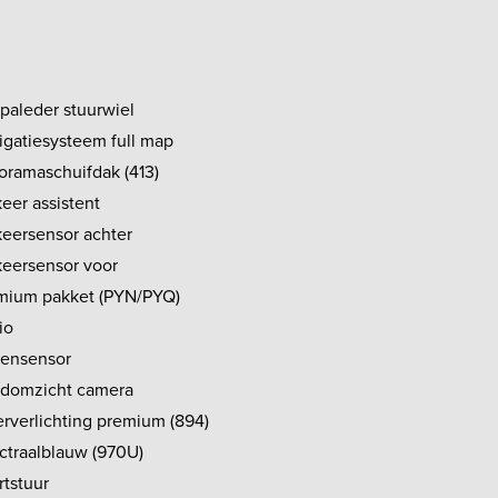
paleder stuurwiel
igatiesysteem full map
oramaschuifdak (413)
eer assistent
keersensor achter
keersensor voor
mium pakket (PYN/PYQ)
io
ensensor
domzicht camera
erverlichting premium (894)
ctraalblauw (970U)
rtstuur