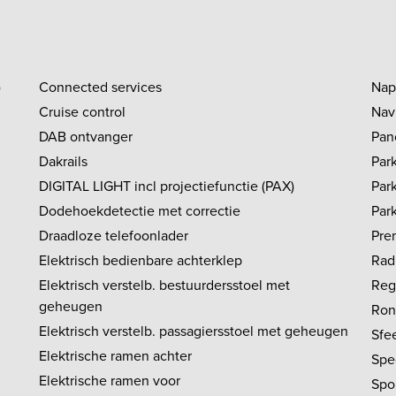
)
Connected services
Nap
Cruise control
Nav
DAB ontvanger
Pan
Dakrails
Park
DIGITAL LIGHT incl projectiefunctie (PAX)
Par
Dodehoekdetectie met correctie
Par
Draadloze telefoonlader
Pre
Elektrisch bedienbare achterklep
Rad
Elektrisch verstelb. bestuurdersstoel met
Reg
geheugen
Ron
Elektrisch verstelb. passagiersstoel met geheugen
Sfe
Elektrische ramen achter
Spe
Elektrische ramen voor
Spo