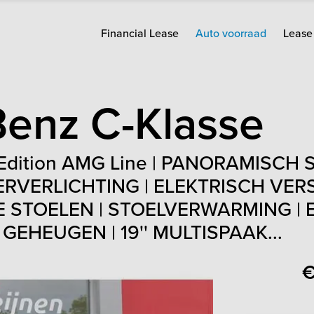
Financial Lease
Auto voorraad
Lease 
Benz
C-Klasse
 Edition AMG Line | PANORAMISCH
ERVERLICHTING | ELEKTRISCH VE
 STOELEN | STOELVERWARMING | 
EHEUGEN | 19'' MULTISPAAK...
€