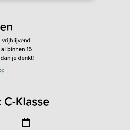
ten
vrijblijvend.
 al binnen 15
 dan je denkt!
pp
.
 C-Klasse