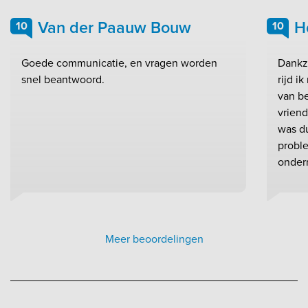
Van der Paauw Bouw
H
10
10
Goede communicatie, en vragen worden
Dankzi
snel beantwoord.
rijd i
van be
vrien
was du
probl
onder
Meer beoordelingen