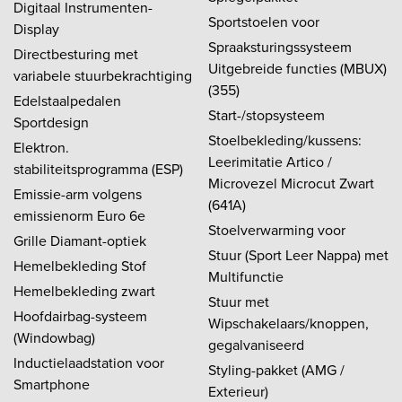
Digitaal Instrumenten-
Sportstoelen voor
Display
Spraaksturingssysteem
Directbesturing met
Uitgebreide functies (MBUX)
variabele stuurbekrachtiging
(355)
Edelstaalpedalen
Start-/stopsysteem
Sportdesign
Stoelbekleding/kussens:
Elektron.
Leerimitatie Artico /
stabiliteitsprogramma (ESP)
Microvezel Microcut Zwart
Emissie-arm volgens
(641A)
emissienorm Euro 6e
Stoelverwarming voor
Grille Diamant-optiek
Stuur (Sport Leer Nappa) met
Hemelbekleding Stof
Multifunctie
Hemelbekleding zwart
Stuur met
Hoofdairbag-systeem
Wipschakelaars/knoppen,
(Windowbag)
gegalvaniseerd
Inductielaadstation voor
Styling-pakket (AMG /
Smartphone
Exterieur)