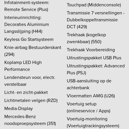
Infotainment-systeem:
Touchpad (Middenconsole)
Remote Service (Plus)
Transmissie 7 versnellingen -
Interieurinrichting:
Dubbelkoppeltransmissie
Decoraties Aluminium
DCT (429)
Langsslijping (H44)
Trekhaak (kogelkop
Keyless Go Startsysteem
zwenkbaar) (550)
Knie-airbag Bestuurderskant
Trekhaak Voorbereiding
(294)
Uitrustingspakket USB Plus
Koplamp LED High
Uitrustingspakket: Advanced
Performance
Plus (PSJ)
Lendensteun voor, electr.
USB-aansluiting op de
verstelbaar
achterbank
Licht- en zicht-pakket
Vloermatten AMG (U26)
Lichtmetalen velgen (RZD)
Voertuig setup
Media-Display
(onlineservice / Apps)
Mercedes-Benz
Voertuig-monitoring
noodoproepsysteem (351)
(Voertuigtrackingsysteem)