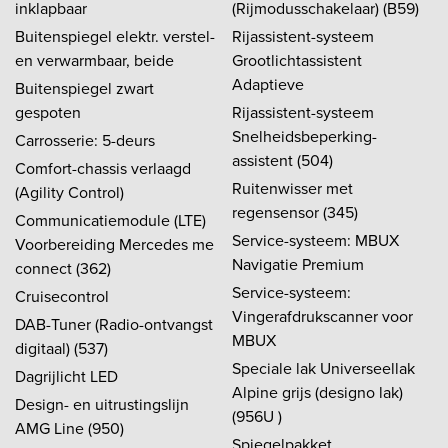
inklapbaar
(Rijmodusschakelaar) (B59)
Buitenspiegel elektr. verstel-
Rijassistent-systeem
en verwarmbaar, beide
Grootlichtassistent
Adaptieve
Buitenspiegel zwart
gespoten
Rijassistent-systeem
Snelheidsbeperking-
Carrosserie: 5-deurs
assistent (504)
Comfort-chassis verlaagd
Ruitenwisser met
(Agility Control)
regensensor (345)
Communicatiemodule (LTE)
Service-systeem: MBUX
Voorbereiding Mercedes me
Navigatie Premium
connect (362)
Service-systeem:
Cruisecontrol
Vingerafdrukscanner voor
DAB-Tuner (Radio-ontvangst
MBUX
digitaal) (537)
Speciale lak Universeellak
Dagrijlicht LED
Alpine grijs (designo lak)
Design- en uitrustingslijn
(956U )
AMG Line (950)
Spiegelpakket