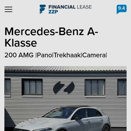
9.4
Navigation
Mercedes-Benz
A-
Klasse
200 AMG |Pano|Trekhaak|Camera|