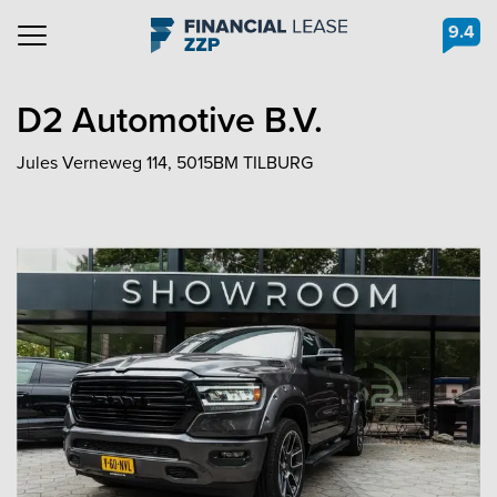
9.4
Navigation
D2 Automotive B.V.
Jules Verneweg 114, 5015BM TILBURG