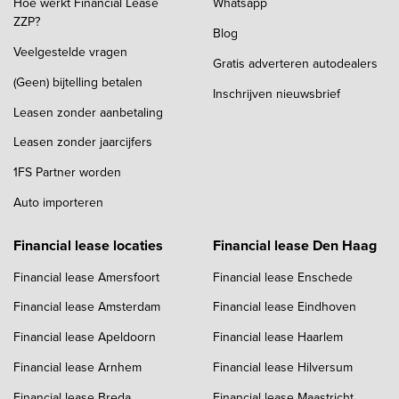
Hoe werkt Financial Lease
Whatsapp
ZZP?
Blog
Veelgestelde vragen
Gratis adverteren autodealers
(Geen) bijtelling betalen
Inschrijven nieuwsbrief
Leasen zonder aanbetaling
Leasen zonder jaarcijfers
1FS Partner worden
Auto importeren
Financial lease locaties
Financial lease Den Haag
Financial lease Amersfoort
Financial lease Enschede
Financial lease Amsterdam
Financial lease Eindhoven
Financial lease Apeldoorn
Financial lease Haarlem
Financial lease Arnhem
Financial lease Hilversum
Financial lease Breda
Financial lease Maastricht