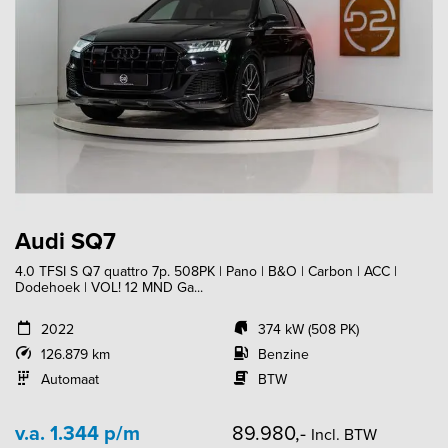
Audi SQ7
4.0 TFSI S Q7 quattro 7p. 508PK | Pano | B&O | Carbon | ACC |
Dodehoek | VOL! 12 MND Ga...
2022
374 kW (508 PK)
126.879 km
Benzine
Automaat
BTW
v.a. 1.344 p/m
89.980,-
Incl. BTW