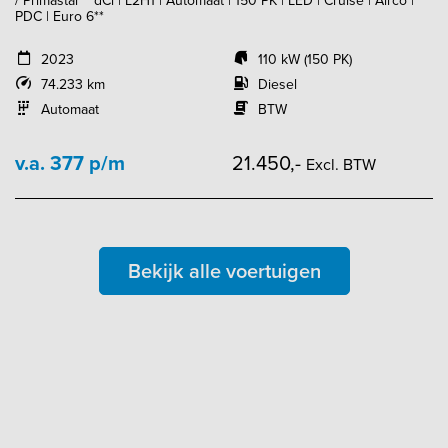
/ Primastar **dCi | L2H1 | Automaat | 150 PK | LED | Cruise | Airco |
PDC | Euro 6**
2023
110 kW (150 PK)
74.233 km
Diesel
Automaat
BTW
v.a. 377 p/m
21.450,-
Excl. BTW
Bekijk alle voertuigen