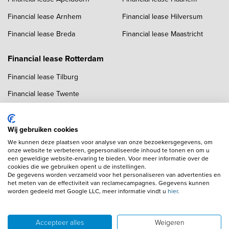
Financial lease Arnhem
Financial lease Hilversum
Financial lease Breda
Financial lease Maastricht
Financial lease Rotterdam
Financial lease Tilburg
Financial lease Twente
Financial lease Utrecht
Financial lease Zwolle
Wij gebruiken cookies
We kunnen deze plaatsen voor analyse van onze bezoekersgegevens, om
onze website te verbeteren, gepersonaliseerde inhoud te tonen en om u
een geweldige website-ervaring te bieden. Voor meer informatie over de
cookies die we gebruiken opent u de instellingen.
De gegevens worden verzameld voor het personaliseren van advertenties en
het meten van de effectiviteit van reclamecampagnes. Gegevens kunnen
worden gedeeld met Google LLC, meer informatie vindt u
hier
.
Copyright navigation
Algemene voorwaarden
Privacyverklaring
Cookieverklaring
Adverteren
Autobedrijven
Accepteer alles
Weigeren