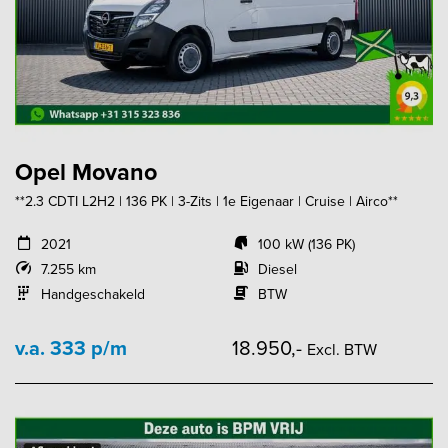
Opel Movano
**2.3 CDTI L2H2 | 136 PK | 3-Zits | 1e Eigenaar | Cruise | Airco**
2021
100 kW (136 PK)
7.255 km
Diesel
Handgeschakeld
BTW
v.a. 333 p/m
18.950,-
Excl. BTW