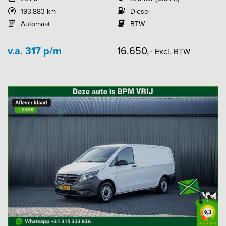
193.883 km
Diesel
Automaat
BTW
v.a. 317 p/m
16.650,-
Excl. BTW