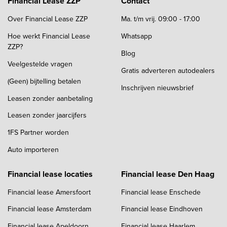
Financial Lease ZZP
Contact
Over Financial Lease ZZP
Ma. t/m vrij. 09:00 - 17:00
Hoe werkt Financial Lease
Whatsapp
ZZP?
Blog
Veelgestelde vragen
Gratis adverteren autodealers
(Geen) bijtelling betalen
Inschrijven nieuwsbrief
Leasen zonder aanbetaling
Leasen zonder jaarcijfers
1FS Partner worden
Auto importeren
Financial lease locaties
Financial lease Den Haag
Financial lease Amersfoort
Financial lease Enschede
Financial lease Amsterdam
Financial lease Eindhoven
Financial lease Apeldoorn
Financial lease Haarlem