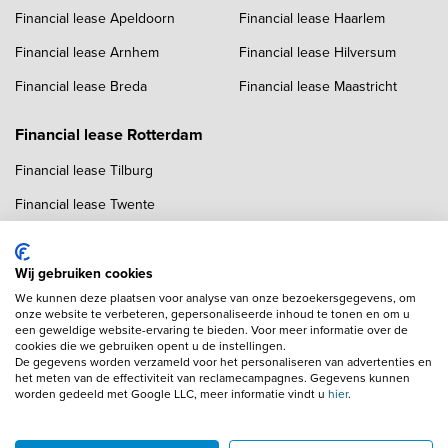
Financial lease Apeldoorn
Financial lease Haarlem
Financial lease Arnhem
Financial lease Hilversum
Financial lease Breda
Financial lease Maastricht
Financial lease Rotterdam
Financial lease Tilburg
Financial lease Twente
Financial lease Utrecht
Financial lease Zwolle
Wij gebruiken cookies
We kunnen deze plaatsen voor analyse van onze bezoekersgegevens, om
onze website te verbeteren, gepersonaliseerde inhoud te tonen en om u
een geweldige website-ervaring te bieden. Voor meer informatie over de
cookies die we gebruiken opent u de instellingen.
De gegevens worden verzameld voor het personaliseren van advertenties en
het meten van de effectiviteit van reclamecampagnes. Gegevens kunnen
worden gedeeld met Google LLC, meer informatie vindt u
hier
.
Copyright navigation
Algemene voorwaarden
Privacyverklaring
Cookieverklaring
Adverteren
Autobedrijven