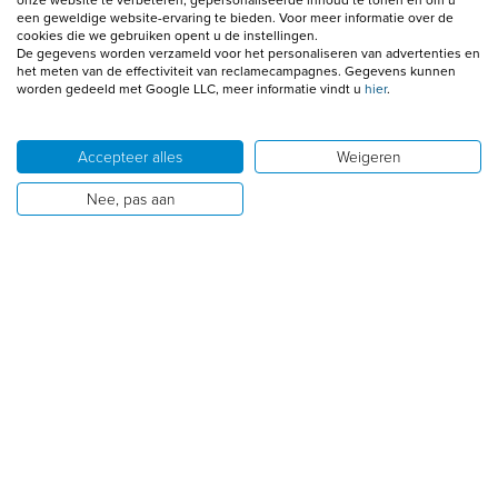
onze website te verbeteren, gepersonaliseerde inhoud te tonen en om u
Snel geregeld, steeds dezelfde persoon aan de
een geweldige website-ervaring te bieden. Voor meer informatie over de
cookies die we gebruiken opent u de instellingen.
telefoon. Je wordt serieus genomen met je
De gegevens worden verzameld voor het personaliseren van advertenties en
onderneming, ook al ben je pas net begonnen (6+
het meten van de effectiviteit van reclamecampagnes. Gegevens kunnen
worden gedeeld met Google LLC, meer informatie vindt u
hier
.
mnd). Ook het app contact vloeiend.
Accepteer alles
Weigeren
Nee, pas aan
A.H.
8
Ik vond het een goede service en snel en duidelijk en
ook altijd te woord gestaan als er vragen zijn, enige
min punt is, dat 1 van de medewerker wel iets minder
bot mag reageren als er er iets wat vaker gebeld wordt
en gevraagd wordt naar iets wat wij niet weten
bijvoorbeeld. Ik bedoel daarvoor ...