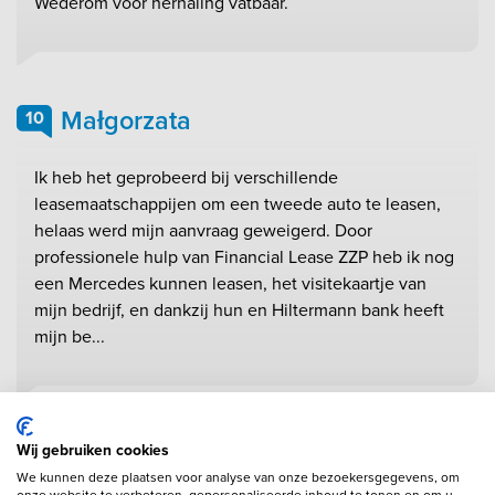
Wederom voor herhaling vatbaar.
Małgorzata
10
Ik heb het geprobeerd bij verschillende
leasemaatschappijen om een tweede auto te leasen,
helaas werd mijn aanvraag geweigerd. Door
professionele hulp van Financial Lease ZZP heb ik nog
een Mercedes kunnen leasen, het visitekaartje van
mijn bedrijf, en dankzij hun en Hiltermann bank heeft
mijn be...
Tim van der Starre
Wij gebruiken cookies
10
We kunnen deze plaatsen voor analyse van onze bezoekersgegevens, om