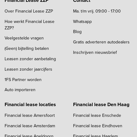
Financial Lease ZZP
Contact
Over Financial Lease ZZP
Ma. t/m vrij. 09:00 - 17:00
Hoe werkt Financial Lease
Whatsapp
ZZP?
Blog
Veelgestelde vragen
Gratis adverteren autodealers
(Geen) bijtelling betalen
Inschrijven nieuwsbrief
Leasen zonder aanbetaling
Leasen zonder jaarcijfers
1FS Partner worden
Auto importeren
Financial lease locaties
Financial lease Den Haag
Financial lease Amersfoort
Financial lease Enschede
Financial lease Amsterdam
Financial lease Eindhoven
Financial lease Apeldoorn
Financial lease Haarlem