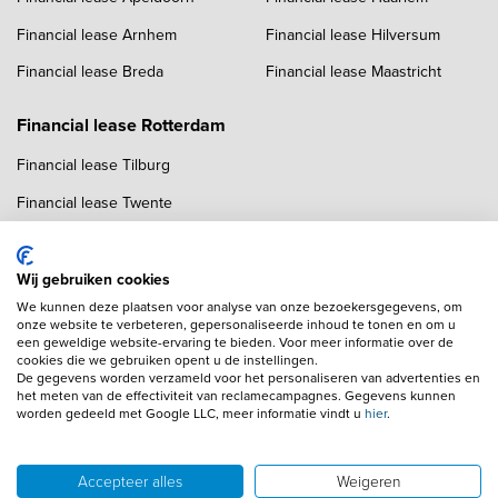
Financial lease Arnhem
Financial lease Hilversum
Financial lease Breda
Financial lease Maastricht
Financial lease Rotterdam
Financial lease Tilburg
Financial lease Twente
Financial lease Utrecht
Financial lease Zwolle
Wij gebruiken cookies
We kunnen deze plaatsen voor analyse van onze bezoekersgegevens, om
onze website te verbeteren, gepersonaliseerde inhoud te tonen en om u
een geweldige website-ervaring te bieden. Voor meer informatie over de
cookies die we gebruiken opent u de instellingen.
De gegevens worden verzameld voor het personaliseren van advertenties en
het meten van de effectiviteit van reclamecampagnes. Gegevens kunnen
worden gedeeld met Google LLC, meer informatie vindt u
hier
.
Copyright navigation
Algemene voorwaarden
Privacyverklaring
Cookieverklaring
Adverteren
Autobedrijven
Accepteer alles
Weigeren
Wij gebruiken AI voor afbeeldingen en teksten
Disclaimer