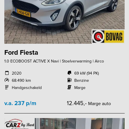
Ford Fiesta
1.0 ECOBOOST ACTIVE X Navi | Stoelverwarming | Airco
2020
69 kW (94 PK)
68.490 km
Benzine
Handgeschakeld
Marge
v.a. 237 p/m
12.445,-
Marge auto