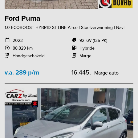
Ford Puma
1.0 ECOBOOST HYBRID ST-LINE Airco | Stoelverwarming | Navi
2023
92 kW (125 PK)
88.829 km
Hybride
Handgeschakeld
Marge
v.a. 289 p/m
16.445,-
Marge auto