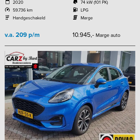
2020
74 kW (101 PK)
59.736 km
LPG
Handgeschakeld
Marge
v.a. 209 p/m
10.945,-
Marge auto