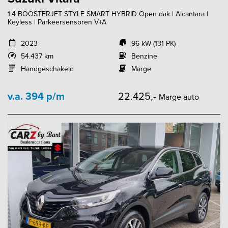
1.4 BOOSTERJET STYLE SMART HYBRID Open dak | Alcantara |
Keyless | Parkeersensoren V+A
2023
96 kW (131 PK)
54.437 km
Benzine
Handgeschakeld
Marge
v.a. 394 p/m
22.425,-
Marge auto