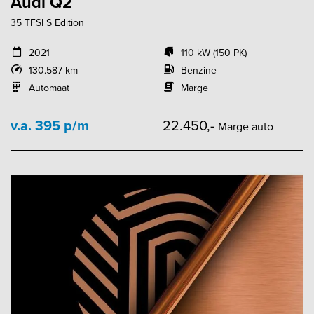
Audi Q2
35 TFSI S Edition
2021
110 kW (150 PK)
130.587 km
Benzine
Automaat
Marge
v.a. 395 p/m
22.450,-
Marge auto