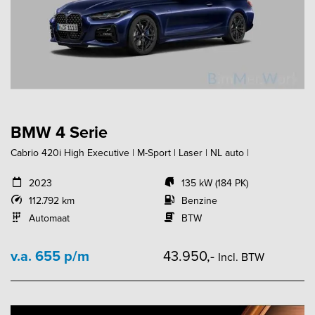
BMW 4 Serie
Cabrio 420i High Executive | M-Sport | Laser | NL auto |
2023
135 kW (184 PK)
112.792 km
Benzine
Automaat
BTW
v.a. 655 p/m
43.950,-
Incl. BTW