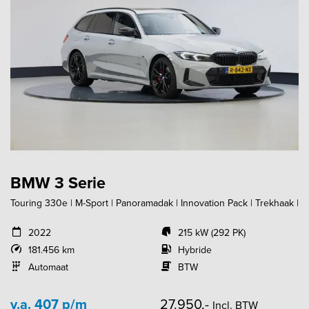
BMW 3 Serie
Touring 330e | M-Sport | Panoramadak | Innovation Pack | Trekhaak |
2022
215 kW (292 PK)
181.456 km
Hybride
Automaat
BTW
v.a. 407 p/m
27.950,-
Incl. BTW