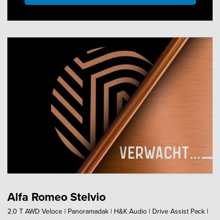
Alfa Romeo Stelvio
2.0 T AWD Veloce | Panoramadak | H&K Audio | Drive Assist Pack |