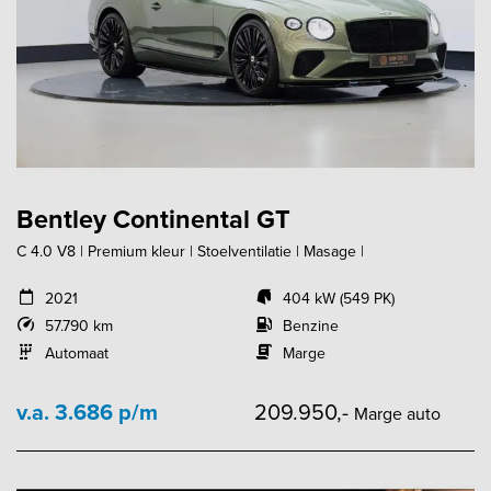
Bentley Continental GT
C 4.0 V8 | Premium kleur | Stoelventilatie | Masage |
2021
404 kW (549 PK)
57.790 km
Benzine
Automaat
Marge
v.a. 3.686 p/m
209.950,-
Marge auto