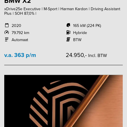
BMW X2
xDrive25e Executive | M-Sport | Harman Kardon | Driving Assistant
Plus | SOH 87,0% |
2020
165 kW (224 PK)
79.792 km
Hybride
Automaat
BTW
v.a. 363 p/m
24.950,-
Incl. BTW