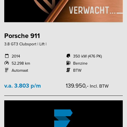
Porsche 911
3.8 GT3 Clubsport | Lift |
2014
350 kW (476 PK)
52.298 km
Benzine
Automaat
BTW
v.a. 3.803 p/m
139.950,-
Incl. BTW