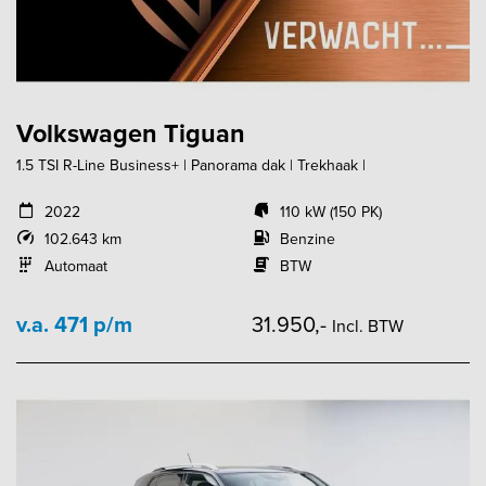
Volkswagen Tiguan
1.5 TSI R-Line Business+ | Panorama dak | Trekhaak |
2022
110 kW (150 PK)
102.643 km
Benzine
Automaat
BTW
v.a. 471 p/m
31.950,-
Incl. BTW