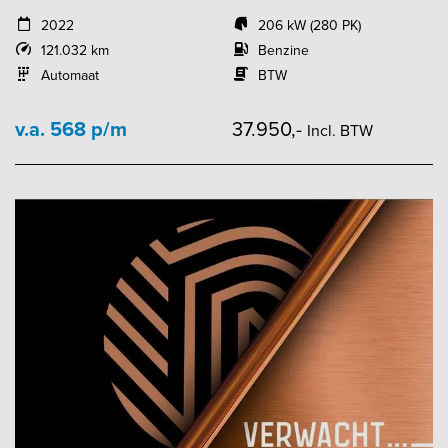
2022
206 kW (280 PK)
121.032 km
Benzine
Automaat
BTW
v.a. 568 p/m
37.950,-
Incl. BTW