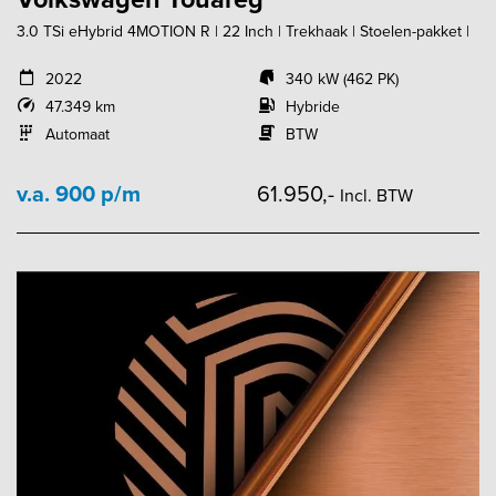
3.0 TSi eHybrid 4MOTION R | 22 Inch | Trekhaak | Stoelen-pakket |
2022
340 kW (462 PK)
47.349 km
Hybride
Automaat
BTW
v.a. 900 p/m
61.950,-
Incl. BTW