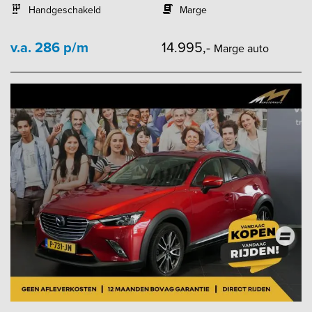
Handgeschakeld
Marge
v.a. 286 p/m
14.995,-
Marge auto