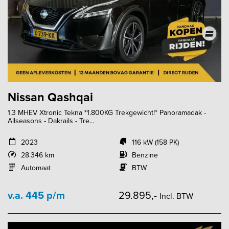
Nissan Qashqai
1.3 MHEV Xtronic Tekna *1.800KG Trekgewicht!* Panoramadak -
Allseasons - Dakrails - Tre...
2023
116 kW (158 PK)
28.346 km
Benzine
Automaat
BTW
v.a. 445 p/m
29.895,-
Incl. BTW