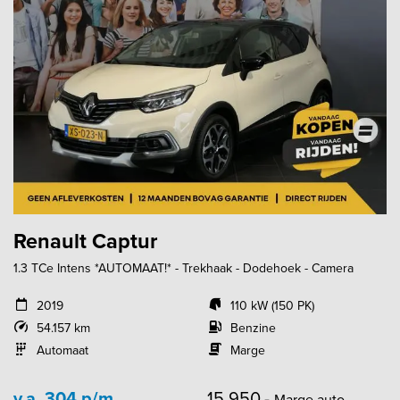
Renault Captur
1.3 TCe Intens *AUTOMAAT!* - Trekhaak - Dodehoek - Camera
2019
110 kW (150 PK)
54.157 km
Benzine
Automaat
Marge
v.a. 304 p/m
15.950,-
Marge auto