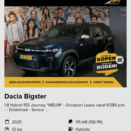
Dacia Bigster
1.8 Hybrid 155 Journey *NIEUW* - Occasion Lease vanaf €589 p/m
- - Dodehoek - Sensor ...
2025
115 kW (156 PK)
12 km
Hybride