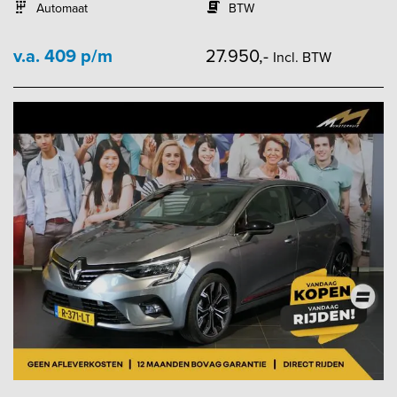
Automaat
BTW
v.a. 409 p/m
27.950,-
Incl. BTW