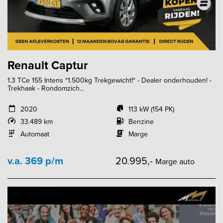
Renault Captur
1.3 TCe 155 Intens *1.500kg Trekgewicht!* - Dealer onderhouden! -
Trekhaak - Rondomzich...
2020
113 kW (154 PK)
33.489 km
Benzine
Automaat
Marge
v.a. 369 p/m
20.995,-
Marge auto