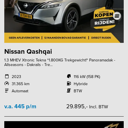
Nissan Qashqai
1.3 MHEV Xtronic Tekna *1.800KG Trekgewicht!* Panoramadak -
Allseasons - Dakrails - Tre...
2023
116 kW (158 PK)
31.365 km
Hybride
Automaat
BTW
v.a. 445 p/m
29.895,-
Incl. BTW