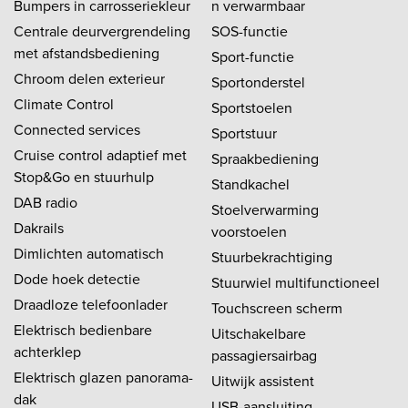
Bumpers in carrosseriekleur
n verwarmbaar
Centrale deurvergrendeling
SOS-functie
met afstandsbediening
Sport-functie
Chroom delen exterieur
Sportonderstel
Climate Control
Sportstoelen
Connected services
Sportstuur
Cruise control adaptief met
Spraakbediening
Stop&Go en stuurhulp
Standkachel
DAB radio
Stoelverwarming
Dakrails
voorstoelen
Dimlichten automatisch
Stuurbekrachtiging
Dode hoek detectie
Stuurwiel multifunctioneel
Draadloze telefoonlader
Touchscreen scherm
Elektrisch bedienbare
Uitschakelbare
achterklep
passagiersairbag
Elektrisch glazen panorama-
Uitwijk assistent
dak
USB-aansluiting