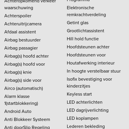
Achteropkomend verkeer
waarschuwing
Elektronische
remkrachtverdeling
Achterspoiler
Getint glas
Achteruitrijcamera
Grootlichtassistent
Afdaal assistent
Hill hold functie
Airbag bestuurder
Hoofdsteunen achter
Airbag passagier
Hoofdsteunen voor
Airbag(s) hoofd achter
Houtafwerking interieur
Airbag(s) hoofd voor
In hoogte verstelbaar stuur
Airbag(s) knie
Isofix bevestiging voor
Airbag(s) side voor
kinderzitjes
Airco (automatisch)
Keyless start
Alarm klasse
LED achterlichten
1(startblokkering)
LED dagrijverlichting
Android Auto
LED koplampen
Anti Blokkeer Systeem
Lederen bekleding
Anti doorSlip Regeling