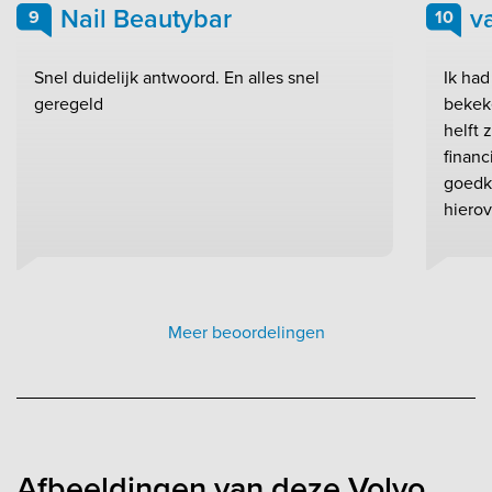
Nail Beautybar
v
9
10
Snel duidelijk antwoord. En alles snel
Ik had
geregeld
bekeke
helft 
financ
goedk
hierov
Meer beoordelingen
Afbeeldingen van deze Volvo