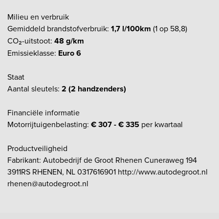
Milieu en verbruik
Gemiddeld brandstofverbruik:
1,7 l/100km
(1 op 58,8)
CO₂-uitstoot:
48 g/km
Emissieklasse:
Euro 6
Staat
Aantal sleutels:
2 (2 handzenders)
Financiële informatie
Motorrijtuigenbelasting:
€ 307 - € 335
per kwartaal
Productveiligheid
Fabrikant: Autobedrijf de Groot Rhenen Cuneraweg 194
3911RS RHENEN, NL 0317616901 http://www.autodegroot.nl
rhenen@autodegroot.nl