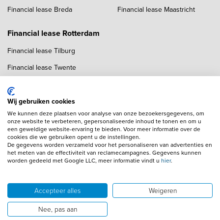
Financial lease Breda
Financial lease Maastricht
Financial lease Rotterdam
Financial lease Tilburg
Financial lease Twente
Financial lease Utrecht
Financial lease Zwolle
Wij gebruiken cookies
We kunnen deze plaatsen voor analyse van onze bezoekersgegevens, om
onze website te verbeteren, gepersonaliseerde inhoud te tonen en om u
een geweldige website-ervaring te bieden. Voor meer informatie over de
cookies die we gebruiken opent u de instellingen.
De gegevens worden verzameld voor het personaliseren van advertenties en
het meten van de effectiviteit van reclamecampagnes. Gegevens kunnen
worden gedeeld met Google LLC, meer informatie vindt u
hier
.
Copyright navigation
Algemene voorwaarden
Privacyverklaring
Cookieverklaring
Adverteren
Autobedrijven
Accepteer alles
Weigeren
Wij gebruiken AI voor afbeeldingen en teksten
Disclaimer
Nee, pas aan
© 2026 Financial Lease ZZP
Powered by 1FS.nl