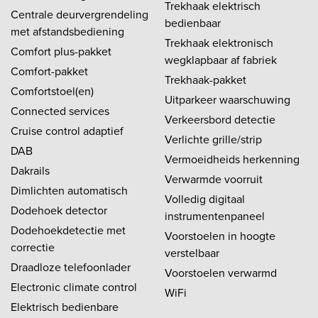
Trekhaak elektrisch
Centrale deurvergrendeling
bedienbaar
met afstandsbediening
Trekhaak elektronisch
Comfort plus-pakket
wegklapbaar af fabriek
Comfort-pakket
Trekhaak-pakket
Comfortstoel(en)
Uitparkeer waarschuwing
Connected services
Verkeersbord detectie
Cruise control adaptief
Verlichte grille/strip
DAB
Vermoeidheids herkenning
Dakrails
Verwarmde voorruit
Dimlichten automatisch
Volledig digitaal
Dodehoek detector
instrumentenpaneel
Dodehoekdetectie met
Voorstoelen in hoogte
correctie
verstelbaar
Draadloze telefoonlader
Voorstoelen verwarmd
Electronic climate control
WiFi
Elektrisch bedienbare