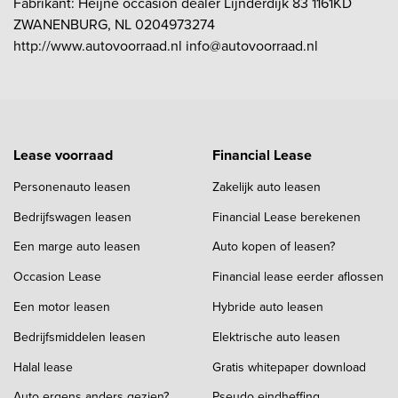
Fabrikant: Heijne occasion dealer Lijnderdijk 83 1161KD
ZWANENBURG, NL 0204973274
http://www.autovoorraad.nl info@autovoorraad.nl
Lease voorraad
Financial Lease
Personenauto leasen
Zakelijk auto leasen
Bedrijfswagen leasen
Financial Lease berekenen
Een marge auto leasen
Auto kopen of leasen?
Occasion Lease
Financial lease eerder aflossen
Een motor leasen
Hybride auto leasen
Bedrijfsmiddelen leasen
Elektrische auto leasen
Halal lease
Gratis whitepaper download
Auto ergens anders gezien?
Pseudo eindheffing