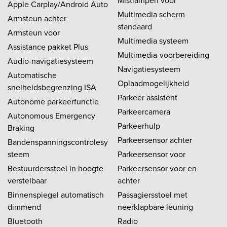
Mistlampen voor
Apple Carplay/Android Auto
Multimedia scherm
Armsteun achter
standaard
Armsteun voor
Multimedia systeem
Assistance pakket Plus
Multimedia-voorbereiding
Audio-navigatiesysteem
Navigatiesysteem
Automatische
Oplaadmogelijkheid
snelheidsbegrenzing ISA
Parkeer assistent
Autonome parkeerfunctie
Parkeercamera
Autonomous Emergency
Parkeerhulp
Braking
Parkeersensor achter
Bandenspanningscontrolesy
steem
Parkeersensor voor
Bestuurdersstoel in hoogte
Parkeersensor voor en
verstelbaar
achter
Binnenspiegel automatisch
Passagiersstoel met
dimmend
neerklapbare leuning
Bluetooth
Radio