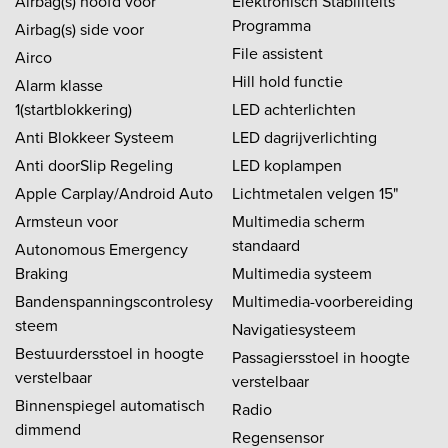
Airbag(s) hoofd voor
Elektronisch Stabiliteits
Programma
Airbag(s) side voor
File assistent
Airco
Hill hold functie
Alarm klasse
1(startblokkering)
LED achterlichten
Anti Blokkeer Systeem
LED dagrijverlichting
Anti doorSlip Regeling
LED koplampen
Apple Carplay/Android Auto
Lichtmetalen velgen 15"
Armsteun voor
Multimedia scherm
standaard
Autonomous Emergency
Braking
Multimedia systeem
Bandenspanningscontrolesy
Multimedia-voorbereiding
steem
Navigatiesysteem
Bestuurdersstoel in hoogte
Passagiersstoel in hoogte
verstelbaar
verstelbaar
Binnenspiegel automatisch
Radio
dimmend
Regensensor