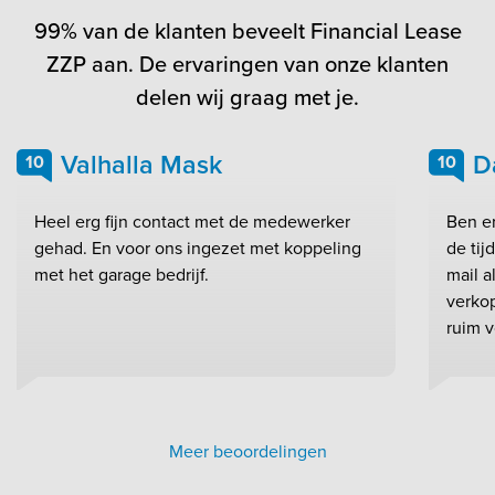
99% van de klanten beveelt Financial Lease
ZZP aan. De ervaringen van onze klanten
delen wij graag met je.
Valhalla Mask
D
10
10
Heel erg fijn contact met de medewerker
Ben e
gehad. En voor ons ingezet met koppeling
de ti
met het garage bedrijf.
mail a
verkop
ruim v
Meer beoordelingen