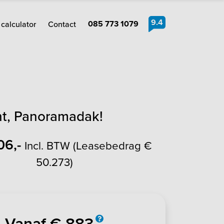
9.4
085 773 1079
calculator
Contact
ht, Panoramadak!
06,-
Incl. BTW (Leasebedrag €
50.273)
Vanaf € 883