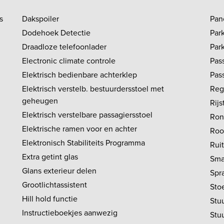
s
Dakspoiler
Pan
Dodehoek Detectie
Par
Draadloze telefoonlader
Par
Electronic climate controle
Pas
Elektrisch bedienbare achterklep
Pass
Elektrisch verstelb. bestuurdersstoel met
Reg
geheugen
Rij
Elektrisch verstelbare passagiersstoel
Ron
Elektrische ramen voor en achter
Roo
Elektronisch Stabiliteits Programma
Rui
Extra getint glas
Sma
Glans exterieur delen
Spr
Grootlichtassistent
Stoe
Hill hold functie
Stuu
Instructieboekjes aanwezig
Stu