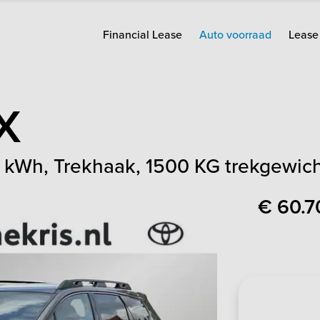
Financial Lease
Auto voorraad
Lease 
X
 kWh, Trekhaak, 1500 KG trekgewic
€ 60.7