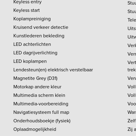
Keyless entry
Stu
Keyless start
Stu
Koplampreiniging
Tel
Kruisend verkeer detectie
Uit
Kunstlederen bekleding
Uitw
LED achterlichten
Ver
LED dagrijverlichting
Ver
LED koplampen
Vert
Lendesteun(en) elektrisch verstelbaar
tre
Magnetite Grey (D31)
Ver
Motorkap andere kleur
Vol
Multimedia scherm klein
Vol
Multimedia-voorbereiding
Voo
Navigatiesysteem full map
War
Onderhoudsboekje (fysiek)
Zelf
Oplaadmogelijkheid
Zij 