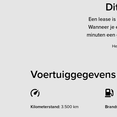
Di
Een lease is
Wanneer je e
minuten een g
He
Voertuiggegevens
Kilometerstand:
3.500 km
Brands