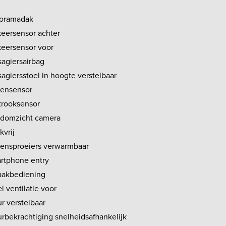
oramadak
keersensor achter
keersensor voor
sagiersairbag
agiersstoel in hoogte verstelbaar
ensensor
strooksensor
domzicht camera
kvrij
tensproeiers verwarmbaar
rtphone entry
aakbediening
l ventilatie voor
r verstelbaar
urbekrachtiging snelheidsafhankelijk