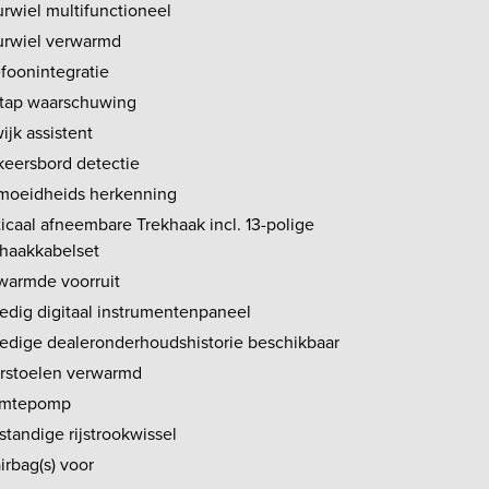
urwiel multifunctioneel
urwiel verwarmd
efoonintegratie
stap waarschuwing
ijk assistent
keersbord detectie
moeidheids herkenning
icaal afneembare Trekhaak incl. 13-polige
khaakkabelset
warmde voorruit
ledig digitaal instrumentenpaneel
ledige dealeronderhoudshistorie beschikbaar
rstoelen verwarmd
mtepomp
standige rijstrookwissel
airbag(s) voor