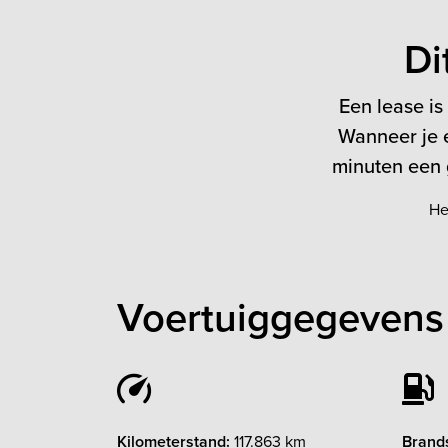
Di
Een lease is
Wanneer je e
minuten een g
He
Voertuiggegevens
Kilometerstand:
117.863 km
Brands