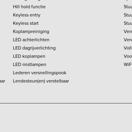
Hill hold functie
Stuu
Keyless entry
Stu
Keyless start
Stu
Koplampreiniging
Ver
LED achterlichten
Ver
LED dagrijverlichting
Vol
LED koplampen
Voo
LED mistlampen
WiF
Lederen versnellingspook
aar
Lendesteun(en) verstelbaar