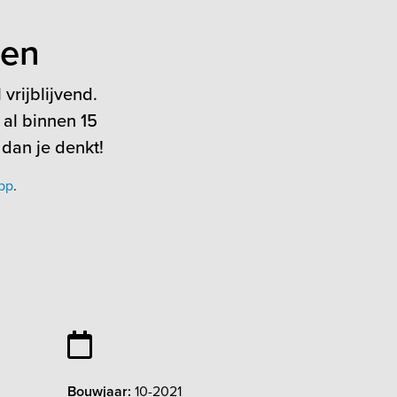
ten
vrijblijvend.
 al binnen 15
 dan je denkt!
pp
.
Bouwjaar:
10-2021