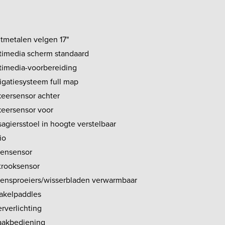
htmetalen velgen 17"
timedia scherm standaard
timedia-voorbereiding
igatiesysteem full map
keersensor achter
keersensor voor
agiersstoel in hoogte verstelbaar
io
ensensor
strooksensor
tensproeiers/wisserbladen verwarmbaar
akelpaddles
rverlichting
aakbediening