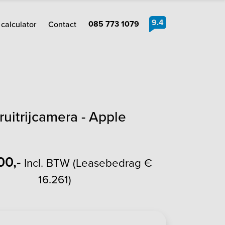
9.4
085 773 1079
calculator
Contact
uitrijcamera - Apple
00,-
Incl. BTW (Leasebedrag €
16.261)