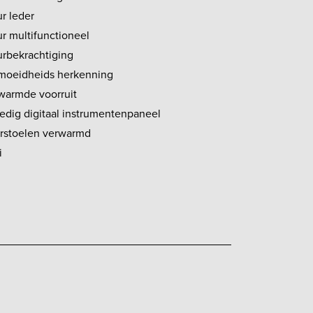
r leder
ur multifunctioneel
urbekrachtiging
moeidheids herkenning
warmde voorruit
ledig digitaal instrumentenpaneel
rstoelen verwarmd
i