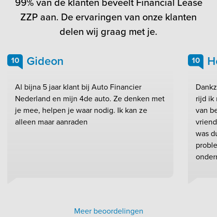
99% van de klanten beveelt Financial Lease
ZZP aan. De ervaringen van onze klanten
delen wij graag met je.
Gideon
H
10
10
Al bijna 5 jaar klant bij Auto Financier
Dankzi
Nederland en mijn 4de auto. Ze denken met
rijd i
je mee, helpen je waar nodig. Ik kan ze
van be
alleen maar aanraden
vrien
was du
probl
onder
Meer beoordelingen