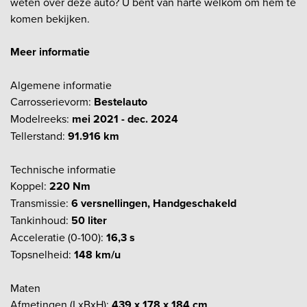
weten over deze auto? U bent van harte welkom om hem te
komen bekijken.
Meer informatie
Algemene informatie
Carrosserievorm:
Bestelauto
Modelreeks:
mei 2021 - dec. 2024
Tellerstand:
91.916 km
Technische informatie
Koppel:
220 Nm
Transmissie:
6 versnellingen, Handgeschakeld
Tankinhoud:
50 liter
Acceleratie (0-100):
16,3 s
Topsnelheid:
148 km/u
Maten
Afmetingen (LxBxH):
439 x 178 x 184 cm