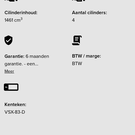
Cilinderinhoud:
Aantal cilinders:
3
1461 cm
4
BTW / marge:
Garantie:
6 maanden
BTW
garantie. - een
onderhoudsbeurt, indien
nodig binnen 6 maanden of
10.000km[br]- nieuwe
APK[br]- een
aircoservice[br]- 6 maanden
Kenteken:
Autohuis Westerkwartier
VSX-83-D
Garantie *[br][br]Optioneel:
12 maanden Garantie: €
500,- (enkel voor