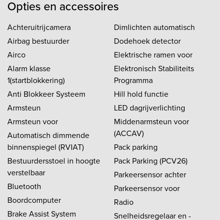
personenauto's)
Opties en accessoires
Achteruitrijcamera
Dimlichten automatisch
Airbag bestuurder
Dodehoek detector
Airco
Elektrische ramen voor
Alarm klasse
Elektronisch Stabiliteits
1(startblokkering)
Programma
Anti Blokkeer Systeem
Hill hold functie
Armsteun
LED dagrijverlichting
Armsteun voor
Middenarmsteun voor
(ACCAV)
Automatisch dimmende
binnenspiegel (RVIAT)
Pack parking
Bestuurdersstoel in hoogte
Pack Parking (PCV26)
verstelbaar
Parkeersensor achter
Bluetooth
Parkeersensor voor
Boordcomputer
Radio
Brake Assist System
Snelheidsregelaar en -