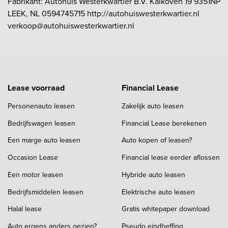
Fabrikant: Autohuis Westerkwartier B.V. Kalkoven 19 9351NP
LEEK, NL 0594745715 http://autohuiswesterkwartier.nl
verkoop@autohuiswesterkwartier.nl
Lease voorraad
Financial Lease
Personenauto leasen
Zakelijk auto leasen
Bedrijfswagen leasen
Financial Lease berekenen
Een marge auto leasen
Auto kopen of leasen?
Occasion Lease
Financial lease eerder aflossen
Een motor leasen
Hybride auto leasen
Bedrijfsmiddelen leasen
Elektrische auto leasen
Halal lease
Gratis whitepaper download
Auto ergens anders gezien?
Pseudo eindheffing