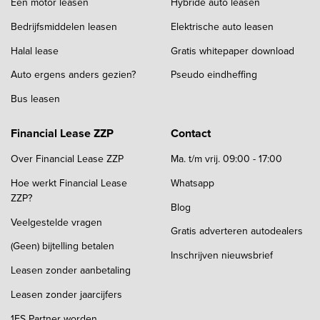
Een motor leasen
Hybride auto leasen
Bedrijfsmiddelen leasen
Elektrische auto leasen
Halal lease
Gratis whitepaper download
Auto ergens anders gezien?
Pseudo eindheffing
Bus leasen
Financial Lease ZZP
Contact
Over Financial Lease ZZP
Ma. t/m vrij. 09:00 - 17:00
Hoe werkt Financial Lease
Whatsapp
ZZP?
Blog
Veelgestelde vragen
Gratis adverteren autodealers
(Geen) bijtelling betalen
Inschrijven nieuwsbrief
Leasen zonder aanbetaling
Leasen zonder jaarcijfers
1FS Partner worden