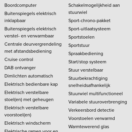
Boordcomputer
Schakelmogelijkheid aan
stuurwiel
Buitenspiegels elektrisch
inklapbaar
Sport-chrono-pakket
Buitenspiegels elektrisch
Sport-uitlaatsysteem
verstel- en verwarmbaar
Sportstoelen
Centrale deurvergrendeling
Sportstuur
met afstandsbediening
Spraakbediening
Cruise control
Start/stop systeem
DAB ontvanger
Stuur verstelbaar
Dimlichten automatisch
Stuurbekrachtiging
Elektrisch bedienbare kap
snelheidsafhankelijk
Elektrisch verstelbare
Stuurwiel multifunctioneel
stoel(en) met geheugen
Variabele stuuroverbrenging
Elektrisch verstelbare
Verkeersbord detectie
voorstoel(en)
Voorstoelen verwarmd
Elektrisch windscherm
Warmtewerend glas
Elektrische ramen voor en