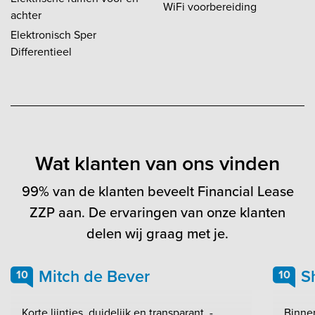
WiFi voorbereiding
achter
Elektronisch Sper
Differentieel
Wat klanten van ons vinden
99% van de klanten beveelt Financial Lease
ZZP aan. De ervaringen van onze klanten
delen wij graag met je.
Mitch de Bever
S
10
10
Korte lijntjes, duidelijk en transparant. -
Binnen