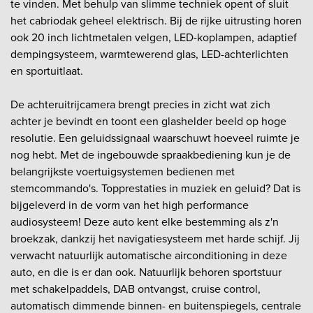
te vinden. Met behulp van slimme techniek opent of sluit
het cabriodak geheel elektrisch. Bij de rijke uitrusting horen
ook 20 inch lichtmetalen velgen, LED-koplampen, adaptief
dempingsysteem, warmtewerend glas, LED-achterlichten
en sportuitlaat.
De achteruitrijcamera brengt precies in zicht wat zich
achter je bevindt en toont een glashelder beeld op hoge
resolutie. Een geluidssignaal waarschuwt hoeveel ruimte je
nog hebt. Met de ingebouwde spraakbediening kun je de
belangrijkste voertuigsystemen bedienen met
stemcommando's. Topprestaties in muziek en geluid? Dat is
bijgeleverd in de vorm van het high performance
audiosysteem! Deze auto kent elke bestemming als z'n
broekzak, dankzij het navigatiesysteem met harde schijf. Jij
verwacht natuurlijk automatische airconditioning in deze
auto, en die is er dan ook. Natuurlijk behoren sportstuur
met schakelpaddels, DAB ontvangst, cruise control,
automatisch dimmende binnen- en buitenspiegels, centrale