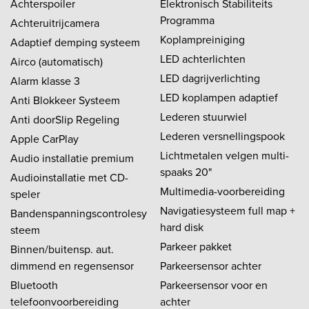
Achterspoiler
Elektronisch Stabiliteits
Programma
Achteruitrijcamera
Koplampreiniging
Adaptief demping systeem
LED achterlichten
Airco (automatisch)
LED dagrijverlichting
Alarm klasse 3
LED koplampen adaptief
Anti Blokkeer Systeem
Lederen stuurwiel
Anti doorSlip Regeling
Lederen versnellingspook
Apple CarPlay
Lichtmetalen velgen multi-
Audio installatie premium
spaaks 20"
Audioinstallatie met CD-
Multimedia-voorbereiding
speler
Navigatiesysteem full map +
Bandenspanningscontrolesy
hard disk
steem
Parkeer pakket
Binnen/buitensp. aut.
dimmend en regensensor
Parkeersensor achter
Bluetooth
Parkeersensor voor en
telefoonvoorbereiding
achter