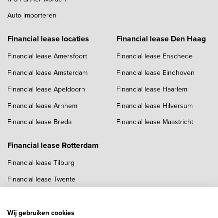
Auto importeren
Financial lease locaties
Financial lease Den Haag
Financial lease Amersfoort
Financial lease Enschede
Financial lease Amsterdam
Financial lease Eindhoven
Financial lease Apeldoorn
Financial lease Haarlem
Financial lease Arnhem
Financial lease Hilversum
Financial lease Breda
Financial lease Maastricht
Financial lease Rotterdam
Financial lease Tilburg
Financial lease Twente
Financial lease Utrecht
Financial lease Zwolle
Wij gebruiken cookies