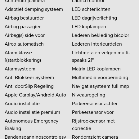
Achteruitrijcamera
Launch control
Adaptief demping systeem
LED achterlichten
Airbag bestuurder
LED dagrijverlichting
Airbag passagier
LED koplampen
Airbag(s) side voor
Lederen bekleding bicolor
Airco automatisch
Lederen interieurdelen
Alarm klasse
Lichtmetalen velgen multi-
1(startblokkering)
spaaks 21"
Alarmsysteem
Matrix LED koplampen
Anti Blokkeer Systeem
Multimedia-voorbereiding
Anti doorSlip Regeling
Navigatiesysteem full map
Apple Carplay/Android Auto
Niveauregeling
Audio installatie
Parkeersensor achter
Audio installatie premium
Parkeersensor voor
Autonomous Emergency
Rijstrooksensor met
Braking
correctie
Bandenspanningscontrolesy
Rondomzicht camera