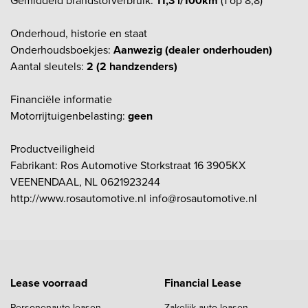
Gemiddeld brandstofverbruik:
11,3 l/100km
(1 op 8,8)
Onderhoud, historie en staat
Onderhoudsboekjes:
Aanwezig (dealer onderhouden)
Aantal sleutels:
2 (2 handzenders)
Financiële informatie
Motorrijtuigenbelasting:
geen
Productveiligheid
Fabrikant: Ros Automotive Storkstraat 16 3905KX
VEENENDAAL, NL 0621923244
http://www.rosautomotive.nl info@rosautomotive.nl
Lease voorraad
Financial Lease
Personenauto leasen
Zakelijk auto leasen