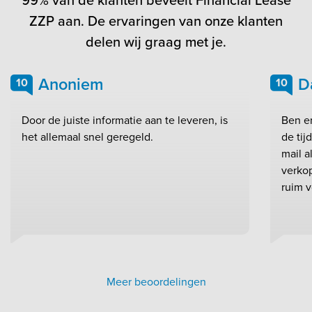
ZZP aan. De ervaringen van onze klanten
delen wij graag met je.
Anoniem
D
10
10
Door de juiste informatie aan te leveren, is
Ben e
het allemaal snel geregeld.
de ti
mail a
verkop
ruim v
Meer beoordelingen