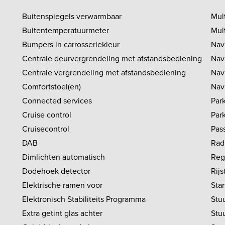
Buitenspiegels verwarmbaar
Mul
Buitentemperatuurmeter
Mul
Bumpers in carrosseriekleur
Nav
Centrale deurvergrendeling met afstandsbediening
Nav
Centrale vergrendeling met afstandsbediening
Nav
Comfortstoel(en)
Nav
Connected services
Par
Cruise control
Par
Cruisecontrol
Pas
DAB
Rad
Dimlichten automatisch
Reg
Dodehoek detector
Rij
Elektrische ramen voor
Sta
Elektronisch Stabiliteits Programma
Stuu
Extra getint glas achter
Stu