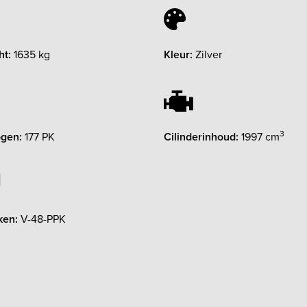
ht:
1635 kg
Kleur:
Zilver
3
gen:
177 PK
Cilinderinhoud:
1997 cm
ken:
V-48-PPK