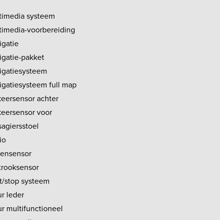
timedia systeem
timedia-voorbereiding
igatie
igatie-pakket
igatiesysteem
igatiesysteem full map
keersensor achter
keersensor voor
sagiersstoel
io
ensensor
strooksensor
rt/stop systeem
r leder
ur multifunctioneel