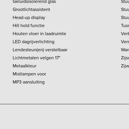
Geluidsisolerend glas
Stuu
Grootlichtassistent
Stu
Head-up display
Stu
Hill hold functie
Tus
Houten vloer in laadruimte
Ver
LED dagrijverlichting
Ver
Lendesteun(en) verstelbaar
War
Lichtmetalen velgen 17"
Zijs
Metaalkleur
Zij
Mistlampen voor
MP3 aansluiting