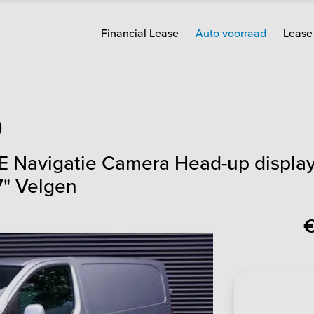
Financial Lease
Auto voorraad
Lease 
o
Navigatie Camera Head-up display 
7" Velgen
€