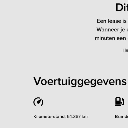
Di
Een lease is
Wanneer je e
minuten een g
He
Voertuiggegevens 
Kilometerstand:
64.387 km
Brands