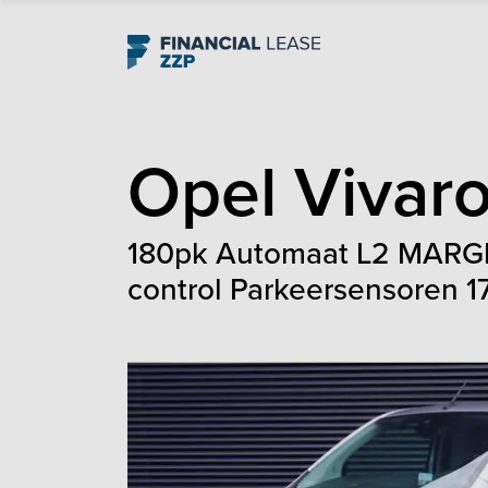
Navigation
Opel
Vivar
180pk Automaat L2 MARGE 
control Parkeersensoren 1