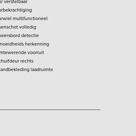
r verstelbaar
urbekrachtiging
urwiel multifunctioneel
senschot volledig
keersbord detectie
moeidheids herkenning
mtewerende voorruit
chuifdeur rechts
wandbekleding laadruimte