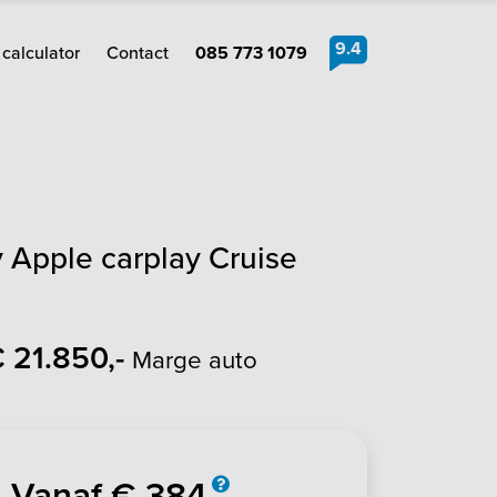
9.4
calculator
Contact
085 773 1079
Apple carplay Cruise
 21.850,-
Marge auto
Vanaf € 384