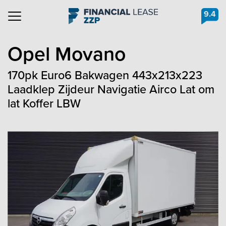
9.4
Navigation
Opel
Movano
170pk Euro6 Bakwagen 443x213x223
Laadklep Zijdeur Navigatie Airco Lat om
lat Koffer LBW