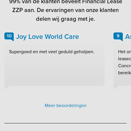
99% van de klanten beveelt Financial Lease
ZZP aan. De ervaringen van onze klanten
delen wij graag met je.
Joy Love World Care
A
10
9
Supergoed en met veel geduld geholpen.
Het on
leasec
Concr
bereik
Meer beoordelingen