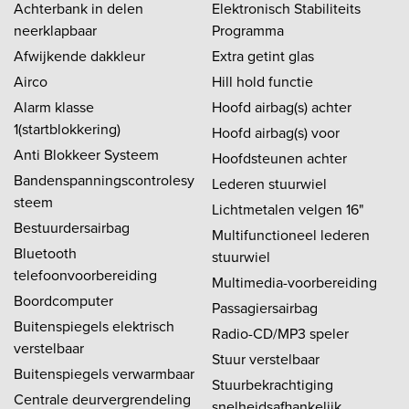
Achterbank in delen
Elektronisch Stabiliteits
neerklapbaar
Programma
Afwijkende dakkleur
Extra getint glas
Airco
Hill hold functie
Alarm klasse
Hoofd airbag(s) achter
1(startblokkering)
Hoofd airbag(s) voor
Anti Blokkeer Systeem
Hoofdsteunen achter
Bandenspanningscontrolesy
Lederen stuurwiel
steem
Lichtmetalen velgen 16"
Bestuurdersairbag
Multifunctioneel lederen
Bluetooth
stuurwiel
telefoonvoorbereiding
Multimedia-voorbereiding
Boordcomputer
Passagiersairbag
Buitenspiegels elektrisch
Radio-CD/MP3 speler
verstelbaar
Stuur verstelbaar
Buitenspiegels verwarmbaar
Stuurbekrachtiging
Centrale deurvergrendeling
snelheidsafhankelijk