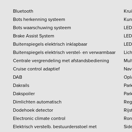
Bluetooth
Kru
Bots herkenning systeem
Kun
Bots waarschuwing systeem
LED 
Brake Assist System
LED
Buitenspiegels elektrisch inklapbaar
LED
Buitenspiegels elektrisch verstel- en verwarmbaar
Lic
Centrale vergrendeling met afstandsbediening
Mul
Cruise control adaptief
Nav
DAB
Opl
Dakrails
Par
Dakspoiler
Par
Dimlichten automatisch
Reg
Dodehoek detector
Rij
Electronic climate control
Ron
Elektrisch verstelb. bestuurdersstoel met
Side