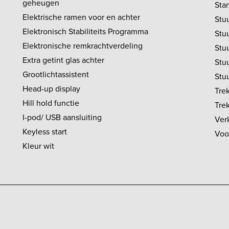
geheugen
Sta
Elektrische ramen voor en achter
Stuu
Elektronisch Stabiliteits Programma
Stu
Elektronische remkrachtverdeling
Stuu
Extra getint glas achter
Stu
Grootlichtassistent
Stu
Head-up display
Tre
Hill hold functie
Tre
I-pod/ USB aansluiting
Ver
Keyless start
Voo
Kleur wit