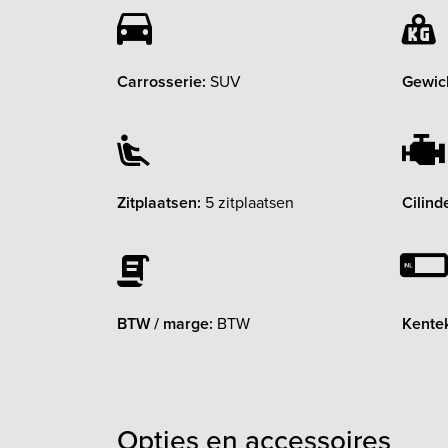
Carrosserie:
SUV
Gewic
Zitplaatsen:
5 zitplaatsen
Cilind
BTW / marge:
BTW
Kente
Opties en accessoires