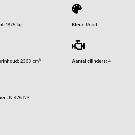
ht:
1875 kg
Kleur:
Rood
3
erinhoud:
2360 cm
Aantal cilinders:
4
ken:
N-476-NP