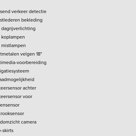
isend verkeer detectie
stlederen bekleding
dagrijverlichting
 koplampen
 mistlampen
htmetalen velgen 18"
timedia-voorbereiding
igatiesysteem
aadmogelijkheid
keersensor achter
keersensor voor
ensensor
strooksensor
domzicht camera
-skirts