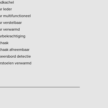
ndkachel
r leder
ur multifunctioneel
r verstelbaar
ur verwarmd
urbekrachtiging
khaak
khaak afneembaar
keersbord detectie
rstoelen verwarmd