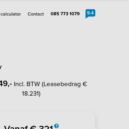
9.4
085 773 1079
calculator
Contact
y
49,-
Incl. BTW (Leasebedrag €
18.231)
Vanaf € 321