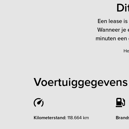
Di
Een lease is
Wanneer je e
minuten een g
He
Voertuiggegevens 
Kilometerstand:
118.664 km
Brands