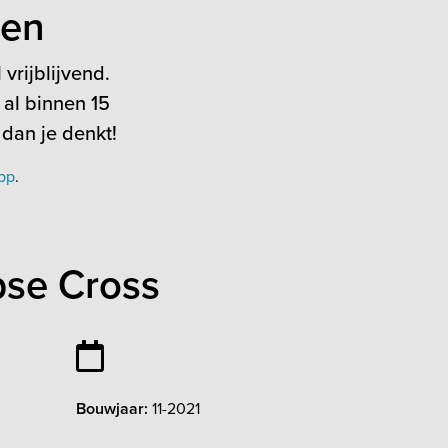
ten
vrijblijvend.
 al binnen 15
 dan je denkt!
pp
.
pse Cross
Bouwjaar:
11-2021