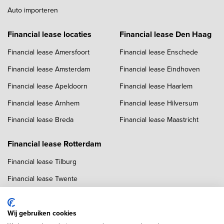
Auto importeren
Financial lease locaties
Financial lease Den Haag
Financial lease Amersfoort
Financial lease Enschede
Financial lease Amsterdam
Financial lease Eindhoven
Financial lease Apeldoorn
Financial lease Haarlem
Financial lease Arnhem
Financial lease Hilversum
Financial lease Breda
Financial lease Maastricht
Financial lease Rotterdam
Financial lease Tilburg
Financial lease Twente
Financial lease Utrecht
Financial lease Zwolle
Wij gebruiken cookies