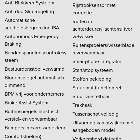
Anti Blokkeer Systeem
Rijstrooksensor met
Anti doorSlip Regeling
correctie
Automatische
Ruiten in
snelheidsbegrenzing ISA
achterdeuren+achterruitver
Autonomous Emergency
w.+wisser
Braking
Ruitensproeiers/wisserblade
Bandenspanningscontrolesy
n verwarmbaar
steem
Smartphone integratie
Bestuurdersstoel verwarmd
Start/stop systeem
Binnenspiegel automatisch
Stoffen bekleding
dimmend
Stuur multifunctioneel
BPM vrij voor ondernemers
Stuur verstelbaar
Brake Assist System
Trekhaak
Buitenspiegels elektrisch
Tussenschot volledig
verstel- en verwarmbaar
Uitvoering kan afwijken met
Bumpers in carrosseriekleur
aangeboden model
Comfortstoel(en)
Verkeersbord detectie