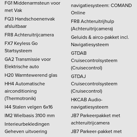
FG1 Middenarmsteun voor
navigatiesysteem: COMAND
met Vak
Online
FQ3 Handschoenenvak
FR8 Achteruitrijhulp
afsluitbaar
(Achteruitrijcamera)
FR8 Achteruitrijcamera
Geluids & airco-pakket incl.
FX7 Keyless Go
Navigatiesysteem
Startsysteem
GTDAB
GA2 Transmissie voor
Cruisecontrolsysteem
Elektrische auto
(Cruisecontrol)
H20 Warmtewerend glas
GTDAJ
HH4 Automatische
Cruisecontrolsysteem
airconditioning
(Cruisecontrol)
(Thermotronik)
HKCAB Audio-
I44 Stalen velgen 6x16
navigatiesysteem
IM2 Wielbasis 3100 mm
JB7 Parkeerpakket met
achteruitrijcamera
Interieurbekledingen
Geheven uitvoering
JB7 Parkeer-pakket met