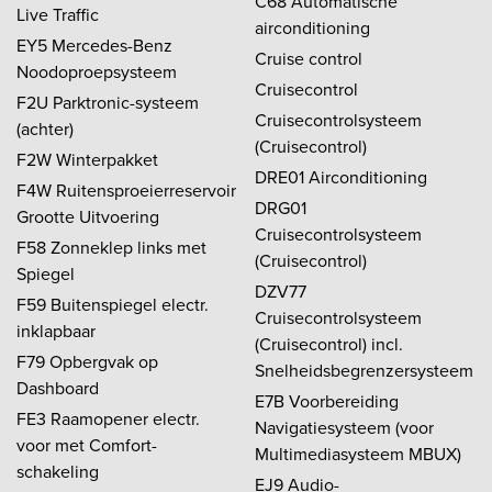
C68 Automatische
Live Traffic
airconditioning
EY5 Mercedes-Benz
Cruise control
Noodoproepsysteem
Cruisecontrol
F2U Parktronic-systeem
Cruisecontrolsysteem
(achter)
(Cruisecontrol)
F2W Winterpakket
DRE01 Airconditioning
F4W Ruitensproeierreservoir
DRG01
Grootte Uitvoering
Cruisecontrolsysteem
F58 Zonneklep links met
(Cruisecontrol)
Spiegel
DZV77
F59 Buitenspiegel electr.
Cruisecontrolsysteem
inklapbaar
(Cruisecontrol) incl.
F79 Opbergvak op
Snelheidsbegrenzersysteem
Dashboard
E7B Voorbereiding
FE3 Raamopener electr.
Navigatiesysteem (voor
voor met Comfort-
Multimediasysteem MBUX)
schakeling
EJ9 Audio-