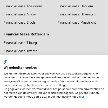
Financial lease Apeldoorn
Financial lease Haarlem
Financial lease Arnhem
Financial lease Hilversum
Financial lease Breda
Financial lease Maastricht
Financial lease Rotterdam
Financial lease Tilburg
Financial lease Twente
Financial lease Utrecht
Financial lease Zwolle
Wij gebruiken cookies
We kunnen deze plaatsen voor analyse van onze bezoekersgegevens, om
onze website te verbeteren, gepersonaliseerde inhoud te tonen en om u
een geweldige website-ervaring te bieden. Voor meer informatie over de
cookies die we gebruiken opent u de instellingen.
De gegevens worden verzameld voor het personaliseren van advertenties en
het meten van de effectiviteit van reclamecampagnes. Gegevens kunnen
worden gedeeld met Google LLC, meer informatie vindt u
hier
.
Copyright navigation
Algemene voorwaarden
Privacyverklaring
Cookieverklaring
Adverteren
Autobedrijven