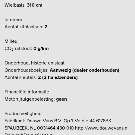
Wielbasis:
310 cm
Interieur
Aantal zitplaatsen:
2
Milieu
CO₂-uitstoot:
0 g/km
Onderhoud, historie en staat
Onderhoudsboekjes:
Aanwezig (dealer onderhouden)
Aantal sleutels:
2 (2 handzenders)
Financiële informatie
Motorrijtuigenbelasting:
geen
Productveiligheid
Fabrikant: Douwe Vans B.V. Op 't Veldje 44 6176BK
SPAUBEEK, NL 0031464 430 010 http://www.douwevans.nl