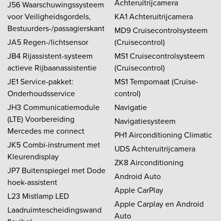
Achteruitrijcamera
J56 Waarschuwingssysteem
voor Veiligheidsgordels,
KA1 Achteruitrijcamera
Bestuurders-/passagierskant
MD9 Cruisecontrolsysteem
JA5 Regen-/lichtsensor
(Cruisecontrol)
JB4 Rijassistent-systeem
MS1 Cruisecontrolsysteem
actieve Rijbaanassistentie
(Cruisecontrol)
JE1 Service-pakket:
MS1 Tempomaat (Cruise-
Onderhoudsservice
control)
JH3 Communicatiemodule
Navigatie
(LTE) Voorbereiding
Navigatiesysteem
Mercedes me connect
PH1 Airconditioning Climatic
JK5 Combi-instrument met
UDS Achteruitrijcamera
Kleurendisplay
ZK8 Airconditioning
JP7 Buitenspiegel met Dode
Android Auto
hoek-assistent
Apple CarPlay
L23 Mistlamp LED
Apple Carplay en Android
Laadruimtescheidingswand
Auto