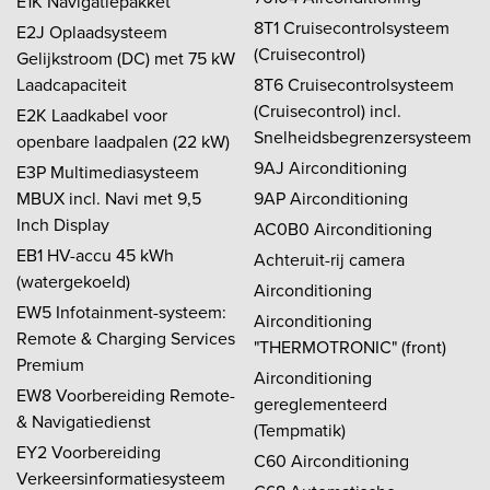
E1K Navigatiepakket
8T1 Cruisecontrolsysteem
E2J Oplaadsysteem
(Cruisecontrol)
Gelijkstroom (DC) met 75 kW
Laadcapaciteit
8T6 Cruisecontrolsysteem
(Cruisecontrol) incl.
E2K Laadkabel voor
Snelheidsbegrenzersysteem
openbare laadpalen (22 kW)
9AJ Airconditioning
E3P Multimediasysteem
MBUX incl. Navi met 9,5
9AP Airconditioning
Inch Display
AC0B0 Airconditioning
EB1 HV-accu 45 kWh
Achteruit-rij camera
(watergekoeld)
Airconditioning
EW5 Infotainment-systeem:
Airconditioning
Remote & Charging Services
"THERMOTRONIC" (front)
Premium
Airconditioning
EW8 Voorbereiding Remote-
gereglementeerd
& Navigatiedienst
(Tempmatik)
EY2 Voorbereiding
C60 Airconditioning
Verkeersinformatiesysteem