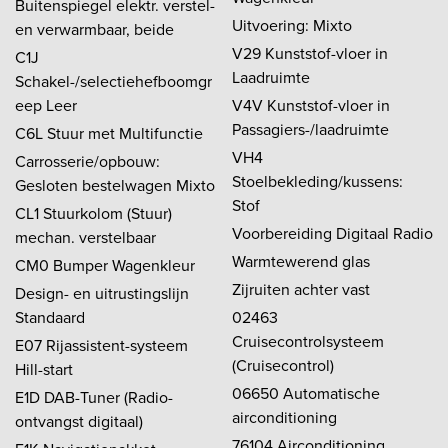
Buitenspiegel elektr. verstel-
Uitvoering: Mixto
en verwarmbaar, beide
V29 Kunststof-vloer in
C1J
Laadruimte
Schakel-/selectiehefboomgr
eep Leer
V4V Kunststof-vloer in
Passagiers-/laadruimte
C6L Stuur met Multifunctie
VH4
Carrosserie/opbouw:
Stoelbekleding/kussens:
Gesloten bestelwagen Mixto
Stof
CL1 Stuurkolom (Stuur)
Voorbereiding Digitaal Radio
mechan. verstelbaar
Warmtewerend glas
CM0 Bumper Wagenkleur
Zijruiten achter vast
Design- en uitrustingslijn
Standaard
02463
Cruisecontrolsysteem
E07 Rijassistent-systeem
(Cruisecontrol)
Hill-start
06650 Automatische
E1D DAB-Tuner (Radio-
airconditioning
ontvangst digitaal)
76104 Airconditioning