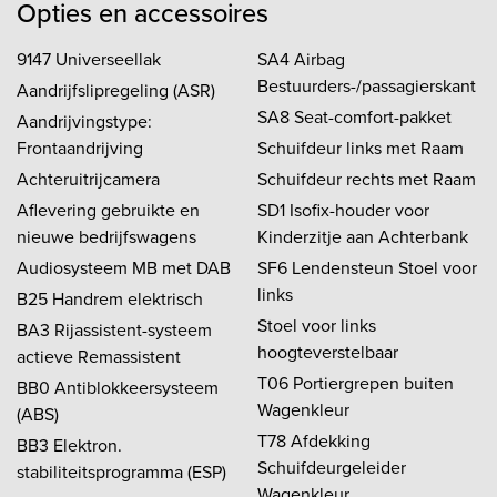
Opties en accessoires
9147 Universeellak
SA4 Airbag
Bestuurders-/passagierskant
Aandrijfslipregeling (ASR)
SA8 Seat-comfort-pakket
Aandrijvingstype:
Frontaandrijving
Schuifdeur links met Raam
Achteruitrijcamera
Schuifdeur rechts met Raam
Aflevering gebruikte en
SD1 Isofix-houder voor
nieuwe bedrijfswagens
Kinderzitje aan Achterbank
Audiosysteem MB met DAB
SF6 Lendensteun Stoel voor
links
B25 Handrem elektrisch
Stoel voor links
BA3 Rijassistent-systeem
hoogteverstelbaar
actieve Remassistent
T06 Portiergrepen buiten
BB0 Antiblokkeersysteem
Wagenkleur
(ABS)
T78 Afdekking
BB3 Elektron.
Schuifdeurgeleider
stabiliteitsprogramma (ESP)
Wagenkleur