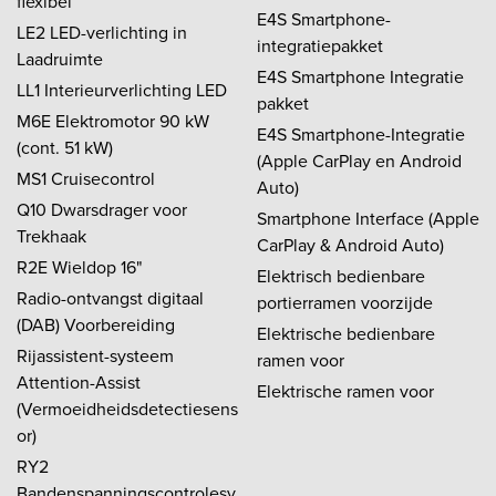
flexibel
E4S Smartphone-
LE2 LED-verlichting in
integratiepakket
Laadruimte
E4S Smartphone Integratie
LL1 Interieurverlichting LED
pakket
M6E Elektromotor 90 kW
E4S Smartphone-Integratie
(cont. 51 kW)
(Apple CarPlay en Android
MS1 Cruisecontrol
Auto)
Q10 Dwarsdrager voor
Smartphone Interface (Apple
Trekhaak
CarPlay & Android Auto)
R2E Wieldop 16"
Elektrisch bedienbare
Radio-ontvangst digitaal
portierramen voorzijde
(DAB) Voorbereiding
Elektrische bedienbare
Rijassistent-systeem
ramen voor
Attention-Assist
Elektrische ramen voor
(Vermoeidheidsdetectiesens
or)
RY2
Bandenspanningscontrolesy