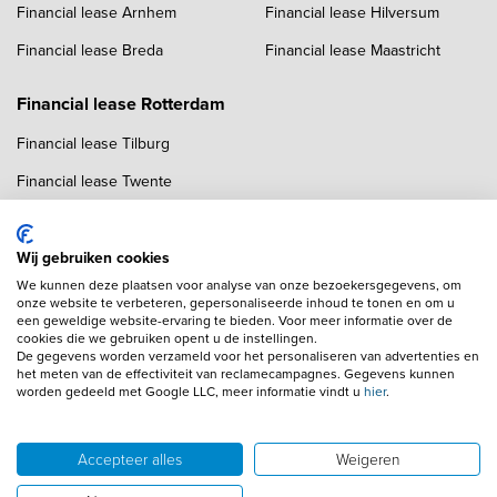
Financial lease Arnhem
Financial lease Hilversum
Financial lease Breda
Financial lease Maastricht
Financial lease Rotterdam
Financial lease Tilburg
Financial lease Twente
Financial lease Utrecht
Financial lease Zwolle
Wij gebruiken cookies
We kunnen deze plaatsen voor analyse van onze bezoekersgegevens, om
onze website te verbeteren, gepersonaliseerde inhoud te tonen en om u
een geweldige website-ervaring te bieden. Voor meer informatie over de
cookies die we gebruiken opent u de instellingen.
De gegevens worden verzameld voor het personaliseren van advertenties en
het meten van de effectiviteit van reclamecampagnes. Gegevens kunnen
worden gedeeld met Google LLC, meer informatie vindt u
hier
.
Copyright navigation
Algemene voorwaarden
Privacyverklaring
Cookieverklaring
Adverteren
Autobedrijven
Accepteer alles
Weigeren
Wij gebruiken AI voor afbeeldingen en teksten
Disclaimer