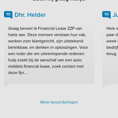
Dhr. Helder
J
10
10
Graag beveel ik Financial Lease ZZP van
Hele s
harte aan. Deze mensen verstaan hun vak,
paar d
werken zeer klantgericht, zijn uitstekend
week l
bereikbaar, en denken in oplossingen. Voor
bedri
een ieder die om uiteenlopende redenen
terug.
hulp zoekt bij de aanschaf van een auto,
middels financial lease, zoek contact met
deze fijn...
Meer beoordelingen