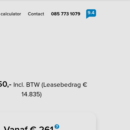
9.4
calculator
Contact
085 773 1079
50,-
Incl. BTW (Leasebedrag €
14.835)
Vanaf € 261