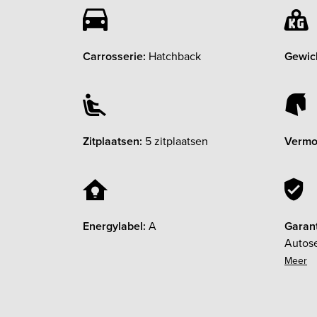
Carrosserie:
Hatchback
Gewic
Zitplaatsen:
5 zitplaatsen
Vermo
Energylabel:
A
Garant
Autose
elke o
wettel
iedere
voorzi