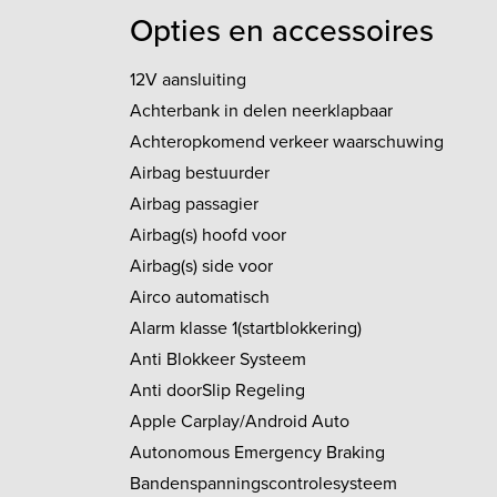
volled
Opties en accessoires
6 jaar
maande
12V aansluiting
auto w
Achterbank in delen neerklapbaar
voorzi
Achteropkomend verkeer waarschuwing
onder
Airbag bestuurder
onderh
Airbag passagier
aircon
een de
Airbag(s) hoofd voor
garant
Airbag(s) side voor
terech
Airco automatisch
Autos
Alarm klasse 1(startblokkering)
afleve
Anti Blokkeer Systeem
voorop
Anti doorSlip Regeling
Apple Carplay/Android Auto
Autonomous Emergency Braking
Bandenspanningscontrolesysteem