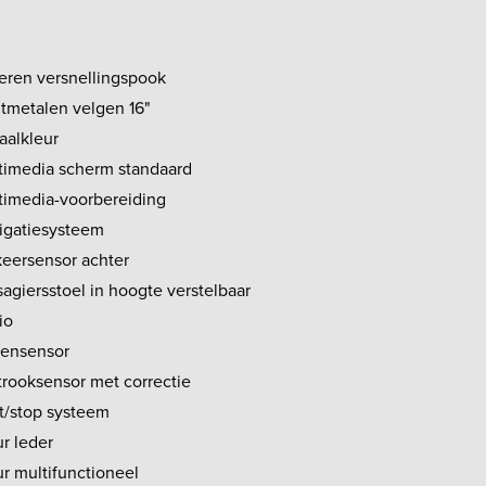
eren versnellingspook
htmetalen velgen 16"
aalkleur
timedia scherm standaard
timedia-voorbereiding
igatiesysteem
keersensor achter
agiersstoel in hoogte verstelbaar
io
ensensor
trooksensor met correctie
rt/stop systeem
r leder
ur multifunctioneel