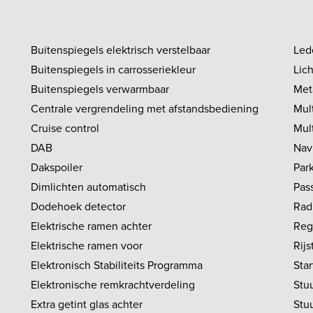
ige garantie. Auto's ouder dan
 zijn standaard voorzien van 3
n volledige garantie. Elke
Buitenspiegels elektrisch verstelbaar
Led
ordt voor aflevering standaard
Buitenspiegels in carrosseriekleur
Lic
en van een
Buitenspiegels verwarmbaar
Met
houdsinspectie en
Centrale vergrendeling met afstandsbediening
Mul
oudsbeurt inclusief
ditioning service. Indien er
Cruise control
Mul
fect op treedt binnen de
DAB
Nav
ieperiode kunt u altijd bij ons
Dakspoiler
Par
t. Helder en transparant.
Dimlichten automatisch
Pass
ervice Wagemans rekent geen
Dodehoek detector
Rad
r- of garantiekosten. Kwaliteit
Elektrische ramen achter
Reg
!
Elektrische ramen voor
Rijs
Elektronisch Stabiliteits Programma
Sta
Elektronische remkrachtverdeling
Stuu
Extra getint glas achter
Stu