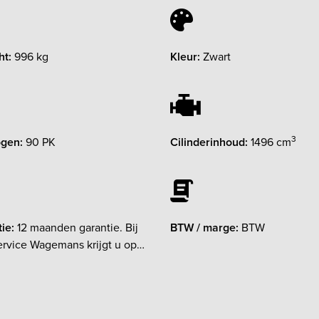
ht:
996 kg
Kleur:
Zwart
3
gen:
90 PK
Cilinderinhoud:
1496 cm
ie:
12 maanden garantie. Bij
BTW / marge:
BTW
rvice Wagemans krijgt u op
ccasion 12 maanden
ijke garantie. Daarnaast wordt
 auto die jonger is dan 6 jaar
en van maar liefst 6 maanden