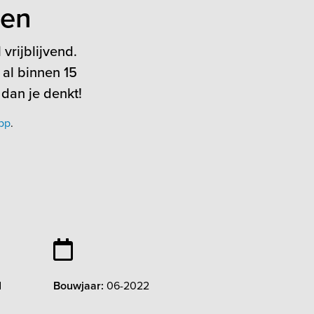
ten
vrijblijvend.
 al binnen 15
 dan je denkt!
pp
.
d
Bouwjaar:
06-2022