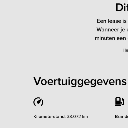
Di
Een lease is
Wanneer je e
minuten een g
He
Voertuiggegevens
Kilometerstand:
33.072 km
Brands