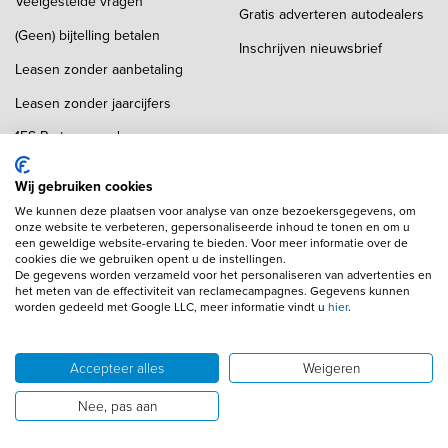
Veelgestelde vragen
Gratis adverteren autodealers
(Geen) bijtelling betalen
Inschrijven nieuwsbrief
Leasen zonder aanbetaling
Leasen zonder jaarcijfers
1FS Partner worden
Auto importeren
Wij gebruiken cookies
We kunnen deze plaatsen voor analyse van onze bezoekersgegevens, om
Financial lease locaties
Financial lease Den Haag
onze website te verbeteren, gepersonaliseerde inhoud te tonen en om u
een geweldige website-ervaring te bieden. Voor meer informatie over de
Financial lease Amersfoort
Financial lease Enschede
cookies die we gebruiken opent u de instellingen.
De gegevens worden verzameld voor het personaliseren van advertenties en
Financial lease Amsterdam
Financial lease Eindhoven
het meten van de effectiviteit van reclamecampagnes. Gegevens kunnen
worden gedeeld met Google LLC, meer informatie vindt u
hier
.
Financial lease Apeldoorn
Financial lease Haarlem
Financial lease Arnhem
Financial lease Hilversum
Accepteer alles
Weigeren
Financial lease Breda
Financial lease Maastricht
Nee, pas aan
Financial lease Rotterdam