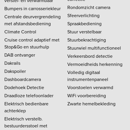
verstel- en verwarmbaar
Rondomzicht camera
Bumpers in carrosseriekleur
Sfeerverlichting
Centrale deurvergrendeling
met afstandsbediening
Spraakbediening
Climate Control
Stuur verstelbaar
Cruise control adaptief met
Stuurbekrachtiging
Stop&Go en stuurhulp
Stuurwiel multifunctioneel
DAB ontvanger
Verkeersbord detectie
Dakrails
Vermoeidheids herkenning
Dakspoiler
Volledig digitaal
Dashboardcamera
instrumentenpaneel
Dodehoek Detectie
Voorstoelen verwarmd
Draadloze telefoonlader
WiFi voorbereiding
Elektrisch bedienbare
Zwarte hemelbekleding
achterklep
Elektrisch verstelb.
bestuurdersstoel met