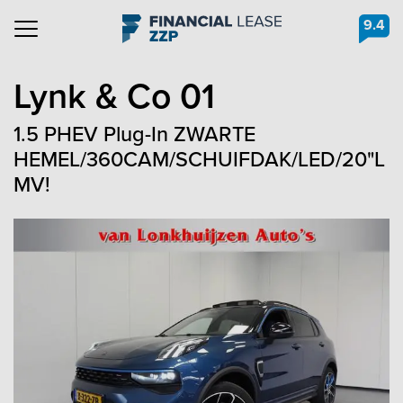
9.4
Navigation
Lynk & Co
01
1.5 PHEV Plug-In ZWARTE
HEMEL/360CAM/SCHUIFDAK/LED/20"L
MV!