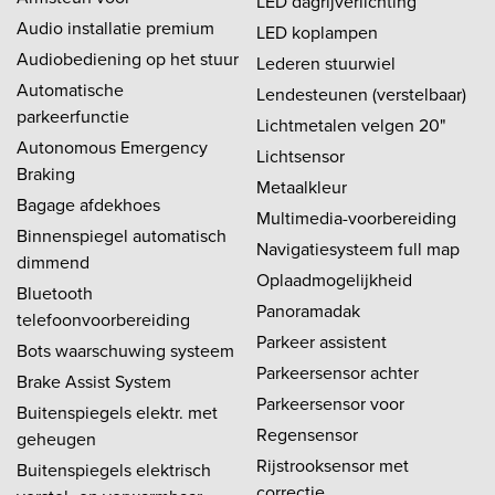
LED dagrijverlichting
Audio installatie premium
LED koplampen
Audiobediening op het stuur
Lederen stuurwiel
Automatische
Lendesteunen (verstelbaar)
parkeerfunctie
Lichtmetalen velgen 20"
Autonomous Emergency
Lichtsensor
Braking
Metaalkleur
Bagage afdekhoes
Multimedia-voorbereiding
Binnenspiegel automatisch
Navigatiesysteem full map
dimmend
Oplaadmogelijkheid
Bluetooth
Panoramadak
telefoonvoorbereiding
Parkeer assistent
Bots waarschuwing systeem
Parkeersensor achter
Brake Assist System
Parkeersensor voor
Buitenspiegels elektr. met
Regensensor
geheugen
Rijstrooksensor met
Buitenspiegels elektrisch
correctie