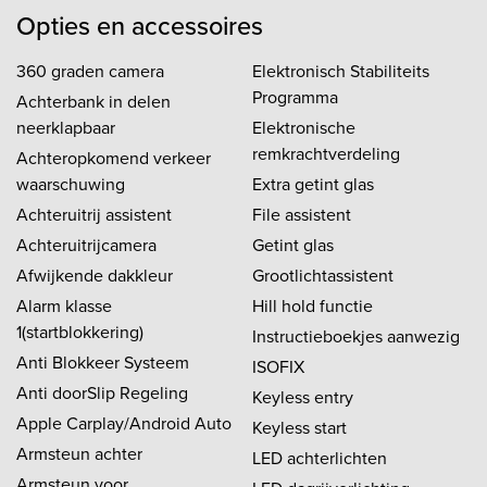
Opties en accessoires
360 graden camera
Elektronisch Stabiliteits
Programma
Achterbank in delen
neerklapbaar
Elektronische
remkrachtverdeling
Achteropkomend verkeer
waarschuwing
Extra getint glas
Achteruitrij assistent
File assistent
Achteruitrijcamera
Getint glas
Afwijkende dakkleur
Grootlichtassistent
Alarm klasse
Hill hold functie
1(startblokkering)
Instructieboekjes aanwezig
Anti Blokkeer Systeem
ISOFIX
Anti doorSlip Regeling
Keyless entry
Apple Carplay/Android Auto
Keyless start
Armsteun achter
LED achterlichten
Armsteun voor