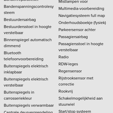
Mistlampen voor
Bandenspanningscontrolesy
Multimedia-voorbereiding
steem
Navigatiesysteem full map
Bestuurdersairbag
Onderhoudsboekje (fysiek)
Bestuurdersstoel in hoogte
Parkeersensor achter
verstelbaar
Passagiersairbag
Binnenspiegel automatisch
Passagiersstoel in hoogte
dimmend
verstelbaar
Bluetooth
Radio
telefoonvoorbereiding
RDW-leges
Buitenspiegels elektrisch
Regensensor
inklapbaar
Rijstrooksensor met
Buitenspiegels elektrisch
correctie
verstelbaar
Rookvrij
Buitenspiegels in
carrosseriekleur
Schakelmogelijkheid aan
stuurwiel
Buitenspiegels verwarmbaar
Start/stop systeem
Centrale deurvergrendeling