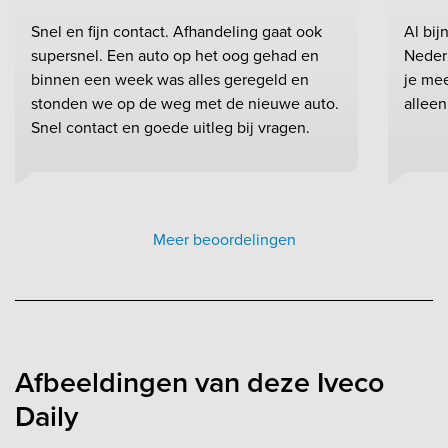
voertuig bij ons op de
website en daarnaast ligt
Snel en fijn contact. Afhandeling gaat ook
Al bij
het in de auto achter de
supersnel. Een auto op het oog gehad en
Neder
voorruit. Aan de hand van
binnen een week was alles geregeld en
je mee
de uitkomst van deze test
stonden we op de weg met de nieuwe auto.
allee
wordt de prijs van de bus
Snel contact en goede uitleg bij vragen.
bepaald. Daarom kan het
zijn dat twee op het oog
dezelfde auto’s van
hetzelfde jaar of met
Meer beoordelingen
dezelfde kilometerstand
toch in prijs schelen. Juist
om deze reden nodigen wij
u ook van harte uit in de
grootste
bestelbusshowroom van
Afbeeldingen van deze Iveco
Europa, gelegen centraal in
Daily
Nederland. Elke auto is
anders. Een ding is zeker: