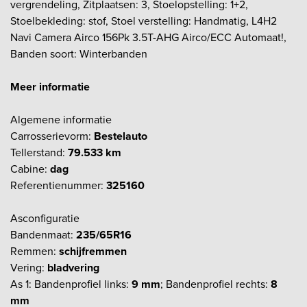
vergrendeling, Zitplaatsen: 3, Stoelopstelling: 1+2,
Stoelbekleding: stof, Stoel verstelling: Handmatig, L4H2
Navi Camera Airco 156Pk 3.5T-AHG Airco/ECC Automaat!,
Banden soort: Winterbanden
Meer informatie
Algemene informatie
Carrosserievorm:
Bestelauto
Tellerstand:
79.533 km
Cabine:
dag
Referentienummer:
325160
Asconfiguratie
Bandenmaat:
235/65R16
Remmen:
schijfremmen
Vering:
bladvering
As 1: Bandenprofiel links:
9 mm
; Bandenprofiel rechts:
8
mm