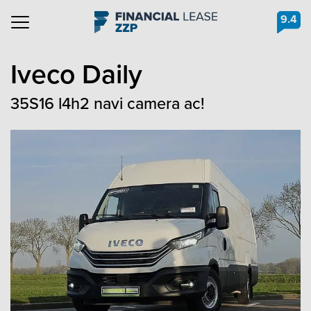
9.4
Navigation
Iveco
Daily
35S16 l4h2 navi camera ac!