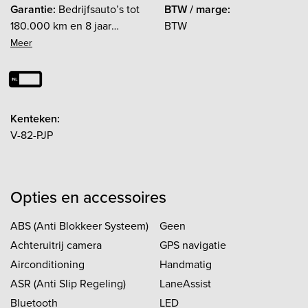
Garantie:
Bedrijfsauto’s tot
BTW / marge:
180.000 km en 8 jaar
BTW
leveren wij met tot wel 2
jaar garantie, wanneer u
kiest voor een
afleverpakket waarbij wij
van u de auto ook een
Kenteken:
servicebeurt mogen geven.
V-82-PJP
Garantiewerk kunt u in
overleg met onze snel
beslissende 14-talige
servicedesk bij u in de
Opties en accessoires
buurt laten uitvoeren. In
tegenstelling tot bij andere
ABS (Anti Blokkeer Systeem)
Geen
adressen is deze garantie
Achteruitrij camera
GPS navigatie
ook geldig als u door
Airconditioning
Handmatig
Europa rijdt of op vakantie
ASR (Anti Slip Regeling)
LaneAssist
bent. Naast garantie bent u
Bluetooth
LED
bij ons zeker van de