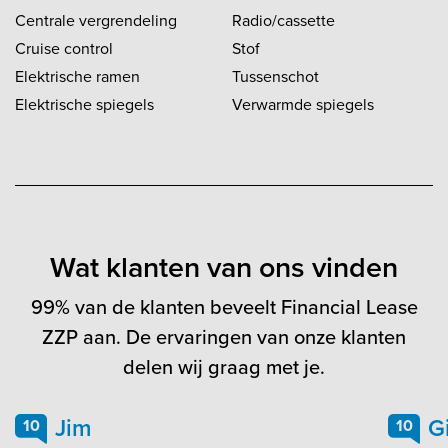
Centrale vergrendeling
Radio/cassette
kwaliteit van uw aankoop!
Elke bus wordt namelijk
Cruise control
Stof
door ons TÜV-Nord
Elektrische ramen
Tussenschot
gecontroleerde
Elektrische spiegels
Verwarmde spiegels
testcentrum op 22 punten
op voorhand volledig
geïnspecteerd. Er wordt
gekeken hoe de bus zich
verhoudt tot anderen van
hetzelfde type met
Wat klanten van ons vinden
vergelijkbare
kilometerstand en leeftijd.
99% van de klanten beveelt Financial Lease
Dit levert een open in te
zien testrapport op, waarin
ZZP aan. De ervaringen van onze klanten
staat hoe de auto op dat
delen wij graag met je.
moment verhoudingsgewijs
scoort. Dit rapport plaatsen
Jim
G
10
10
we standaard bij ieder