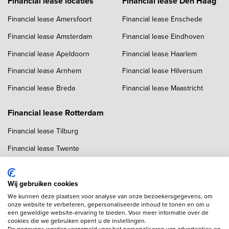
Financial lease locaties
Financial lease Den Haag
Financial lease Amersfoort
Financial lease Enschede
Financial lease Amsterdam
Financial lease Eindhoven
Financial lease Apeldoorn
Financial lease Haarlem
Financial lease Arnhem
Financial lease Hilversum
Financial lease Breda
Financial lease Maastricht
Financial lease Rotterdam
Financial lease Tilburg
Financial lease Twente
Financial lease Utrecht
Financial lease Zwolle
Wij gebruiken cookies
We kunnen deze plaatsen voor analyse van onze bezoekersgegevens, om
onze website te verbeteren, gepersonaliseerde inhoud te tonen en om u
een geweldige website-ervaring te bieden. Voor meer informatie over de
cookies die we gebruiken opent u de instellingen.