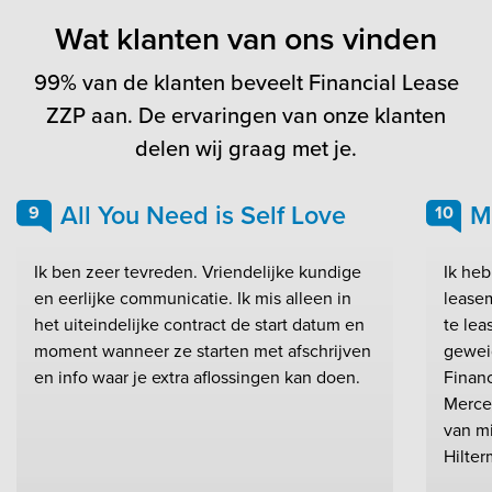
Wat klanten van ons vinden
99% van de klanten beveelt Financial Lease
ZZP aan. De ervaringen van onze klanten
delen wij graag met je.
All You Need is Self Love
M
9
10
Ik ben zeer tevreden. Vriendelijke kundige
Ik heb
en eerlijke communicatie. Ik mis alleen in
lease
het uiteindelijke contract de start datum en
te lea
moment wanneer ze starten met afschrijven
gewei
en info waar je extra aflossingen kan doen.
Finan
Merced
van mi
Hilter