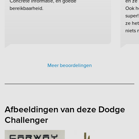
Concrete informatie, en goede
en ze 
bereikbaarheid.
Ook h
super!
ze het
niets 
Meer beoordelingen
Afbeeldingen van deze Dodge
Challenger