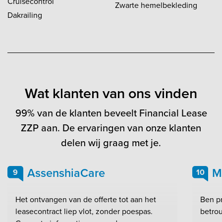
Cruisecontrol
Zwarte hemelbekleding
Dakrailing
Wat klanten van ons vinden
99% van de klanten beveelt Financial Lease
ZZP aan. De ervaringen van onze klanten
delen wij graag met je.
AssenshiaCare
M
9
10
Het ontvangen van de offerte tot aan het
Ben pr
leasecontract liep vlot, zonder poespas.
betrou