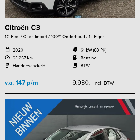
Citroën C3
1.2 Feel / Geen Import / 100% Onderhoud / 1e Eignr
2020
61 kW (83 PK)
93.267 km
Benzine
Handgeschakeld
BTW
v.a. 147 p/m
9.980,-
Incl. BTW