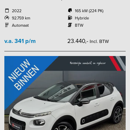
2022
165 kW (224 PK)
92.759 km
Hybride
Automaat
BTW
v.a. 341 p/m
23.440,-
Incl. BTW