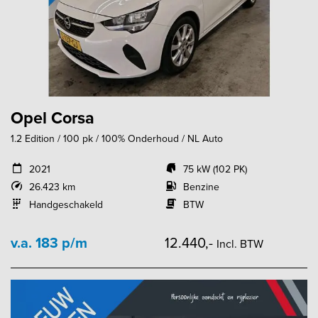
Opel Corsa
1.2 Edition / 100 pk / 100% Onderhoud / NL Auto
2021
75 kW (102 PK)
26.423 km
Benzine
Handgeschakeld
BTW
v.a. 183 p/m
12.440,-
Incl. BTW