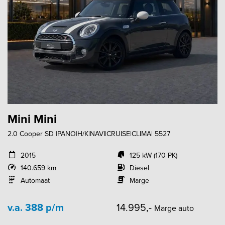
Mini Mini
2.0 Cooper SD |PANO|H/K|NAVI|CRUISE|CLIMA| 5527
2015
125 kW (170 PK)
140.659 km
Diesel
Automaat
Marge
v.a. 388 p/m
14.995,-
Marge auto