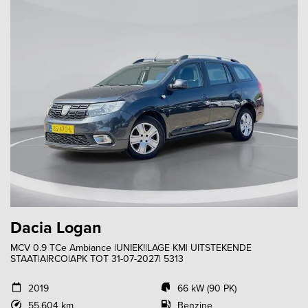
Dacia Logan
MCV 0.9 TCe Ambiance |UNIEK!|LAGE KM| UITSTEKENDE
STAAT|AIRCO|APK TOT 31-07-2027| 5313
2019
66 kW (90 PK)
55.604 km
Benzine