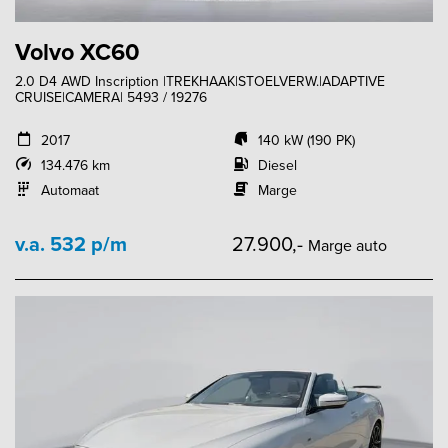
Volvo XC60
2.0 D4 AWD Inscription |TREKHAAK|STOELVERW.|ADAPTIVE
CRUISE|CAMERA| 5493 / 19276
2017
140 kW (190 PK)
134.476 km
Diesel
Automaat
Marge
v.a. 532 p/m
27.900,-
Marge auto