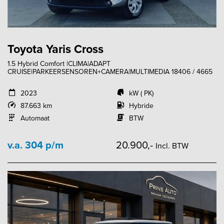
Toyota Yaris Cross
1.5 Hybrid Comfort |CLIMA|ADAPT
CRUISE|PARKEERSENSOREN+CAMERA|MULTIMEDIA 18406 / 4665
2023
kW ( PK)
87.663 km
Hybride
Automaat
BTW
v.a. 304 p/m
20.900,-
Incl. BTW