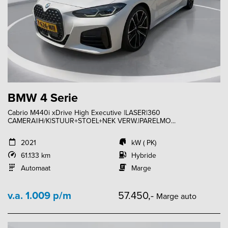
BMW 4 Serie
Cabrio M440i xDrive High Executive |LASER|360
CAMERA||H/K|STUUR+STOEL+NEK VERW.|PARELMO...
2021
kW ( PK)
61.133 km
Hybride
Automaat
Marge
v.a. 1.009 p/m
57.450,-
Marge auto