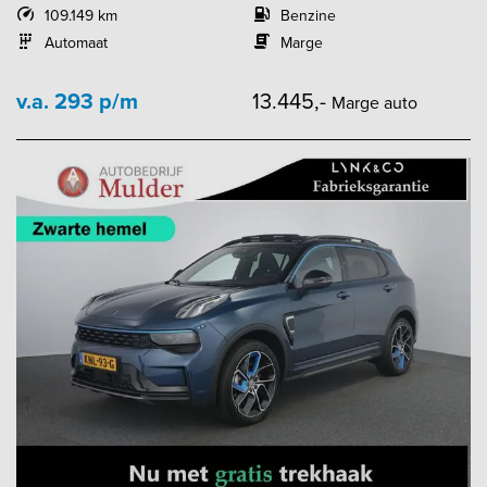
109.149 km
Benzine
Automaat
Marge
v.a. 293 p/m
13.445,-
Marge auto