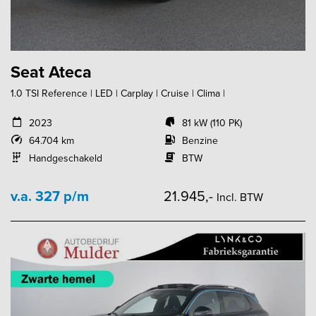
Seat Ateca
1.0 TSI Reference | LED | Carplay | Cruise | Clima |
2023
81 kW (110 PK)
64.704 km
Benzine
Handgeschakeld
BTW
v.a. 327 p/m
21.945,-
Incl. BTW