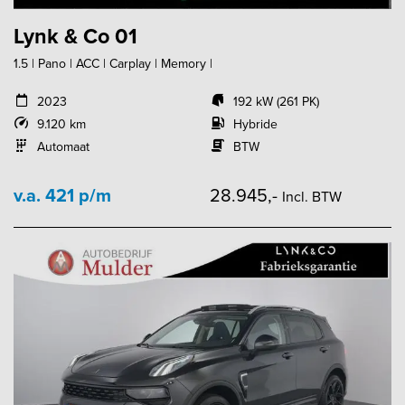
Lynk & Co 01
1.5 | Pano | ACC | Carplay | Memory |
2023
192 kW (261 PK)
9.120 km
Hybride
Automaat
BTW
v.a. 421 p/m
28.945,-
Incl. BTW