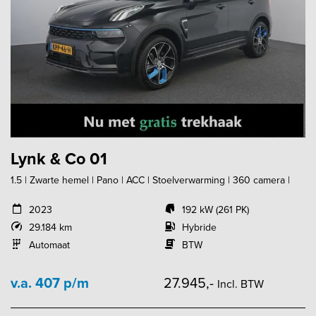
Lynk & Co 01
1.5 | Zwarte hemel | Pano | ACC | Stoelverwarming | 360 camera |
2023
192 kW (261 PK)
29.184 km
Hybride
Automaat
BTW
v.a. 407 p/m
27.945,-
Incl. BTW