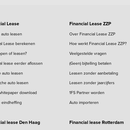
ial Lease
Financial Lease ZZP
k auto leasen
Over Financial Lease ZZP
ial Lease berekenen
Hoe werkt Financial Lease ZZP?
pen of leasen?
Veelgestelde vragen
al lease eerder aflossen
(Geen) bijtelling betalen
e auto leasen
Leasen zonder aanbetaling
sche auto leasen
Leasen zonder jaarcijfers
 whitepaper download
1FS Partner worden
 eindheffing
Auto importeren
ial lease Den Haag
Financial lease Rotterdam