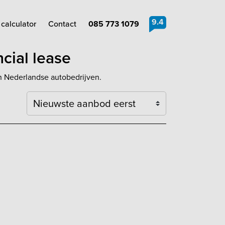
9.4
calculator
Contact
085 773 1079
cial lease
an Nederlandse autobedrijven.
Sortering