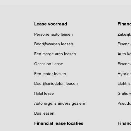
Lease voorraad
Financ
Personenauto leasen
Zakelij
Bedrijfswagen leasen
Financ
Een marge auto leasen
Auto ko
Occasion Lease
Financi
Een motor leasen
Hybrid
Bedrijfsmiddelen leasen
Elektri
Halal lease
Gratis
Auto ergens anders gezien?
Pseudo
Bus leasen
Financial lease locaties
Financ