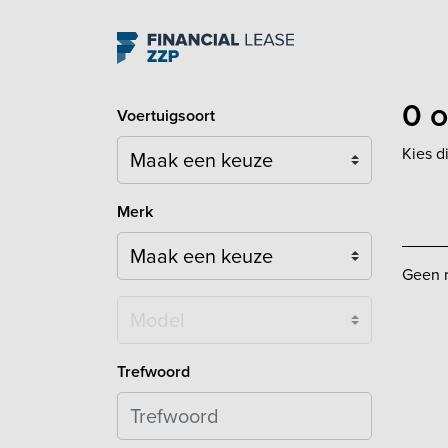
Navigation
0 o
Voertuigsoort
Kies d
Merk
Geen r
Model
Trefwoord