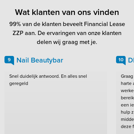
Wat klanten van ons vinden
99% van de klanten beveelt Financial Lease
ZZP aan. De ervaringen van onze klanten
delen wij graag met je.
Nail Beautybar
D
9
10
Snel duidelijk antwoord. En alles snel
Graag 
geregeld
harte
werken
bereik
een i
hulp z
middel
deze fi