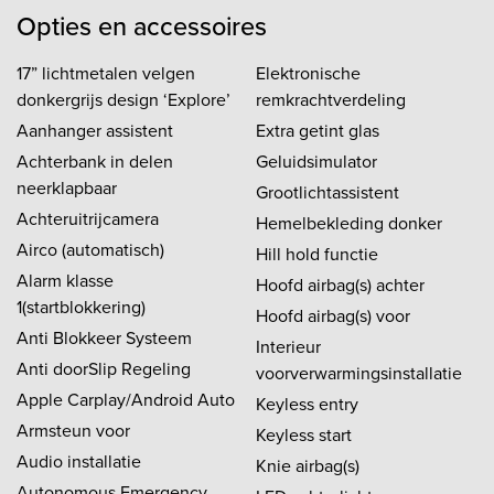
Opties en accessoires
17” lichtmetalen velgen
Elektronische
donkergrijs design ‘Explore’
remkrachtverdeling
Aanhanger assistent
Extra getint glas
Achterbank in delen
Geluidsimulator
neerklapbaar
Grootlichtassistent
Achteruitrijcamera
Hemelbekleding donker
Airco (automatisch)
Hill hold functie
Alarm klasse
Hoofd airbag(s) achter
1(startblokkering)
Hoofd airbag(s) voor
Anti Blokkeer Systeem
Interieur
Anti doorSlip Regeling
voorverwarmingsinstallatie
Apple Carplay/Android Auto
Keyless entry
Armsteun voor
Keyless start
Audio installatie
Knie airbag(s)
Autonomous Emergency