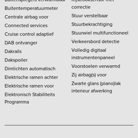
correctie
Buitentemperatuurmeter
Stuur verstelbaar
Centrale airbag voor
Stuurbekrachtiging
Connected services
Stuurwiel multifunctioneel
Cruise control adaptief
Verkeersbord detectie
DAB ontvanger
Volledig digitaal
Dakrails
instrumentenpaneel
Dakspoiler
Voorstoelen verwarmd
Dimlichten automatisch
Zij airbag(s) voor
Elektrische ramen achter
Zwarte glans (piano)lak
Elektrische ramen voor
interieur afwerking
Elektronisch Stabiliteits
Programma