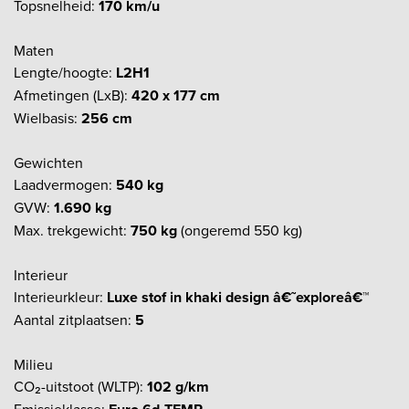
Topsnelheid:
170 km/u
Maten
Lengte/hoogte:
L2H1
Afmetingen (LxB):
420 x 177 cm
Wielbasis:
256 cm
Gewichten
Laadvermogen:
540 kg
GVW:
1.690 kg
Max. trekgewicht:
750 kg
(ongeremd 550 kg)
Interieur
Interieurkleur:
Luxe stof in khaki design â€˜exploreâ€™
Aantal zitplaatsen:
5
Milieu
CO₂-uitstoot (WLTP):
102 g/km