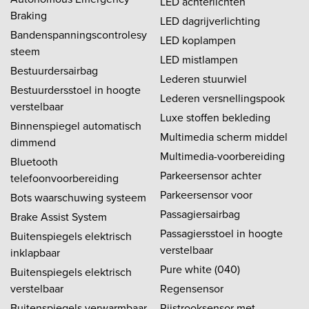
LED achterlichten
Braking
LED dagrijverlichting
Bandenspanningscontrolesy
LED koplampen
steem
LED mistlampen
Bestuurdersairbag
Lederen stuurwiel
Bestuurdersstoel in hoogte
Lederen versnellingspook
verstelbaar
Luxe stoffen bekleding
Binnenspiegel automatisch
Multimedia scherm middel
dimmend
Multimedia-voorbereiding
Bluetooth
Parkeersensor achter
telefoonvoorbereiding
Parkeersensor voor
Bots waarschuwing systeem
Passagiersairbag
Brake Assist System
Passagiersstoel in hoogte
Buitenspiegels elektrisch
verstelbaar
inklapbaar
Pure white (040)
Buitenspiegels elektrisch
verstelbaar
Regensensor
Buitenspiegels verwarmbaar
Rijstrooksensor met