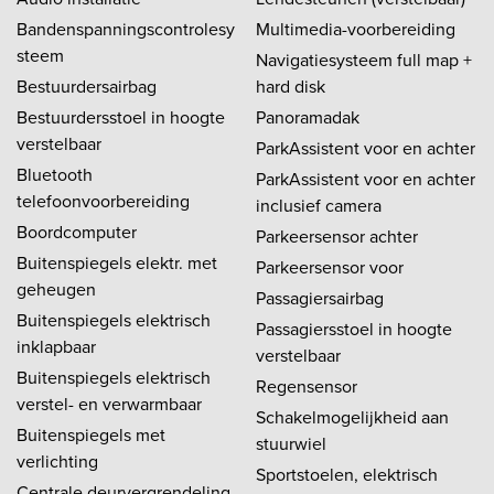
Bandenspanningscontrolesy
Multimedia-voorbereiding
steem
Navigatiesysteem full map +
Bestuurdersairbag
hard disk
Bestuurdersstoel in hoogte
Panoramadak
verstelbaar
ParkAssistent voor en achter
Bluetooth
ParkAssistent voor en achter
telefoonvoorbereiding
inclusief camera
Boordcomputer
Parkeersensor achter
Buitenspiegels elektr. met
Parkeersensor voor
geheugen
Passagiersairbag
Buitenspiegels elektrisch
Passagiersstoel in hoogte
inklapbaar
verstelbaar
Buitenspiegels elektrisch
Regensensor
verstel- en verwarmbaar
Schakelmogelijkheid aan
Buitenspiegels met
stuurwiel
verlichting
Sportstoelen, elektrisch
Centrale deurvergrendeling