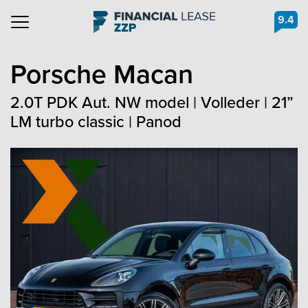
9.4
Navigation
Porsche
Macan
2.0T PDK Aut. NW model | Volleder | 21”
LM turbo classic | Panod