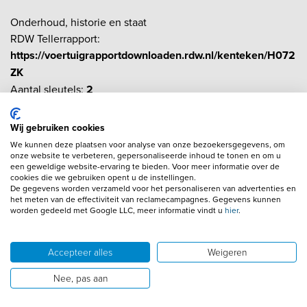
Onderhoud, historie en staat
RDW Tellerrapport:
https://voertuigrapportdownloaden.rdw.nl/kenteken/H072
ZK
Aantal sleutels:
2
Financiële informatie
Wij gebruiken cookies
Motorrijtuigenbelasting:
€ 333 - € 365
per kwartaal
We kunnen deze plaatsen voor analyse van onze bezoekersgegevens, om
onze website te verbeteren, gepersonaliseerde inhoud te tonen en om u
een geweldige website-ervaring te bieden. Voor meer informatie over de
cookies die we gebruiken opent u de instellingen.
De gegevens worden verzameld voor het personaliseren van advertenties en
het meten van de effectiviteit van reclamecampagnes. Gegevens kunnen
worden gedeeld met Google LLC, meer informatie vindt u
hier
.
Lease voorraad
Financial Lease
Personenauto leasen
Zakelijk auto leasen
Accepteer alles
Weigeren
Bedrijfswagen leasen
Financial Lease berekenen
Nee, pas aan
Een marge auto leasen
Auto kopen of leasen?