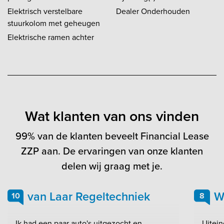
Elektrisch verstelbare
Dealer Onderhouden
stuurkolom met geheugen
Elektrische ramen achter
Wat klanten van ons vinden
99% van de klanten beveelt Financial Lease
ZZP aan. De ervaringen van onze klanten
delen wij graag met je.
van Laar Regeltechniek
W
10
8
Ik had een paar auto's uitgezocht en
Uitein