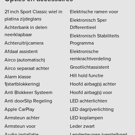
21 inch Sport Classic wiel in
Elektrische ramen voor
platina zijdeglans
Elektronisch Sper
Achterbank in delen
Differentieel
neerklapbaar
Elektronisch Stabiliteits
Achteruitrijcamera
Programma
Afdaal assistent
Elektronische
remkrachtverdeling
Airco (automatisch)
Grootlichtassistent
Airco separaat achter
Hill hold functie
Alarm klasse
1(startblokkering)
Hoofd airbag(s) achter
Anti Blokkeer Systeem
Hoofd airbag(s) voor
Anti doorSlip Regeling
LED achterlichten
Apple CarPlay
LED dagrijverlichting
Armsteun achter
LED koplampen
Armsteun voor
Leder zwart
Audio installatie
Lendesteunen (verstelbaar)