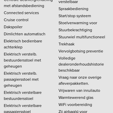
verstelbaar
met afstandsbediening
Spraakbediening
Connected services
Start/stop systeem
Cruise control
Stoelverwarming voor
Dakspoiler
Stuurbekrachtiging
Dimlichten automatisch
Stuurwiel multifunctioneel
Elektrisch bedienbare
Trekhaak
achterklep
Vervolgbotsing preventie
Elektrisch verstelb.
Volledige
bestuurdersstoel met
dealeronderhoudshistorie
geheugen
beschikbaar
Elektrisch verstelb.
Vraag naar onze overige
passagiersstoel met
afleverpakketten.
geheugen
Vrijwaren van inruilauto
Elektrisch verstelbare
Warmtewerend glas
bestuurdersstoel
WiFi voorbereiding
Elektrisch verstelbare
passagiersstoel
Zij airbag(s) voor