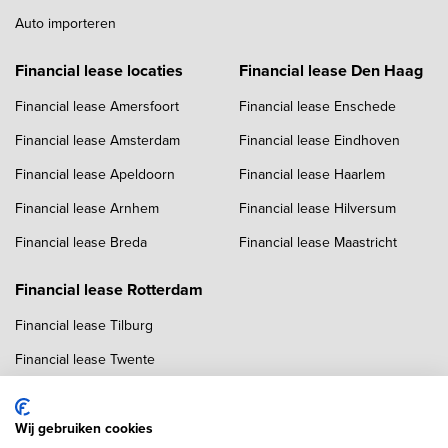
Auto importeren
Financial lease locaties
Financial lease Den Haag
Financial lease Amersfoort
Financial lease Enschede
Financial lease Amsterdam
Financial lease Eindhoven
Financial lease Apeldoorn
Financial lease Haarlem
Financial lease Arnhem
Financial lease Hilversum
Financial lease Breda
Financial lease Maastricht
Financial lease Rotterdam
Financial lease Tilburg
Financial lease Twente
Financial lease Utrecht
Financial lease Zwolle
Wij gebruiken cookies