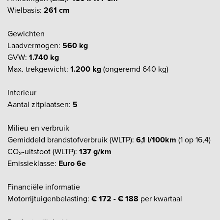
Wielbasis:
261 cm
Gewichten
Laadvermogen:
560 kg
GVW:
1.740 kg
Max. trekgewicht:
1.200 kg
(ongeremd 640 kg)
Interieur
Aantal zitplaatsen:
5
Milieu en verbruik
Gemiddeld brandstofverbruik (WLTP):
6,1 l/100km
(1 op 16,4)
CO₂-uitstoot (WLTP):
137 g/km
Emissieklasse:
Euro 6e
Financiële informatie
Motorrijtuigenbelasting:
€ 172 - € 188
per kwartaal