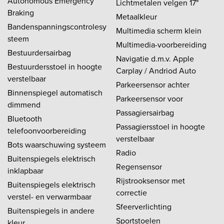
Autonomous Emergency
Lichtmetalen velgen 17"
Braking
Metaalkleur
Bandenspanningscontrolesy
Multimedia scherm klein
steem
Multimedia-voorbereiding
Bestuurdersairbag
Navigatie d.m.v. Apple
Bestuurdersstoel in hoogte
Carplay / Andriod Auto
verstelbaar
Parkeersensor achter
Binnenspiegel automatisch
Parkeersensor voor
dimmend
Passagiersairbag
Bluetooth
Passagiersstoel in hoogte
telefoonvoorbereiding
verstelbaar
Bots waarschuwing systeem
Radio
Buitenspiegels elektrisch
Regensensor
inklapbaar
Rijstrooksensor met
Buitenspiegels elektrisch
correctie
verstel- en verwarmbaar
Sfeerverlichting
Buitenspiegels in andere
Sportstoelen
kleur