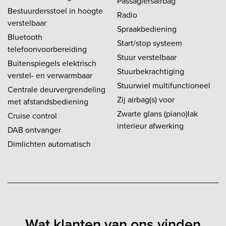
Passagiersairbag
Bestuurdersstoel in hoogte
Radio
verstelbaar
Spraakbediening
Bluetooth
Start/stop systeem
telefoonvoorbereiding
Stuur verstelbaar
Buitenspiegels elektrisch
Stuurbekrachtiging
verstel- en verwarmbaar
Stuurwiel multifunctioneel
Centrale deurvergrendeling
Zij airbag(s) voor
met afstandsbediening
Zwarte glans (piano)lak
Cruise control
interieur afwerking
DAB ontvanger
Dimlichten automatisch
Wat klanten van ons vinden