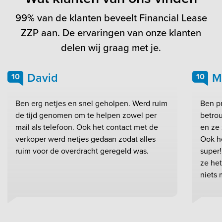
99% van de klanten beveelt Financial Lease
ZZP aan. De ervaringen van onze klanten
delen wij graag met je.
David
M
10
10
Ben erg netjes en snel geholpen. Werd ruim
Ben pr
de tijd genomen om te helpen zowel per
betrou
mail als telefoon. Ook het contact met de
en ze 
verkoper werd netjes gedaan zodat alles
Ook h
ruim voor de overdracht geregeld was.
super!
ze het
niets 