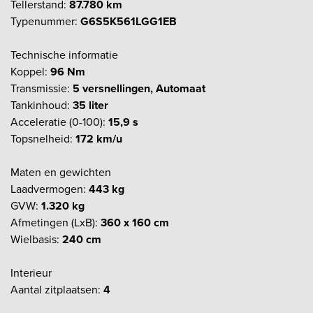
Tellerstand:
87.780 km
Typenummer:
G6S5K561LGG1EB
Technische informatie
Koppel:
96 Nm
Transmissie:
5 versnellingen, Automaat
Tankinhoud:
35 liter
Acceleratie (0-100):
15,9 s
Topsnelheid:
172 km/u
Maten en gewichten
Laadvermogen:
443 kg
GVW:
1.320 kg
Afmetingen (LxB):
360 x 160 cm
Wielbasis:
240 cm
Interieur
Aantal zitplaatsen:
4