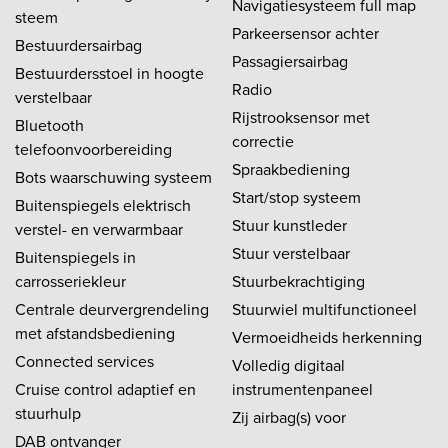
Navigatiesysteem full map
steem
Parkeersensor achter
Bestuurdersairbag
Passagiersairbag
Bestuurdersstoel in hoogte
Radio
verstelbaar
Rijstrooksensor met
Bluetooth
correctie
telefoonvoorbereiding
Spraakbediening
Bots waarschuwing systeem
Start/stop systeem
Buitenspiegels elektrisch
Stuur kunstleder
verstel- en verwarmbaar
Stuur verstelbaar
Buitenspiegels in
carrosseriekleur
Stuurbekrachtiging
Centrale deurvergrendeling
Stuurwiel multifunctioneel
met afstandsbediening
Vermoeidheids herkenning
Connected services
Volledig digitaal
Cruise control adaptief en
instrumentenpaneel
stuurhulp
Zij airbag(s) voor
DAB ontvanger