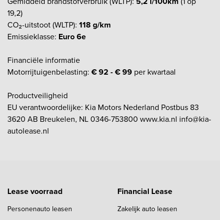
Gemiddeld brandstofverbruik (WLTP):
5,2 l/100km
(1 op
19,2)
CO₂-uitstoot (WLTP):
118 g/km
Emissieklasse:
Euro 6e
Financiële informatie
Motorrijtuigenbelasting:
€ 92 - € 99
per kwartaal
Productveiligheid
EU verantwoordelijke: Kia Motors Nederland Postbus 83
3620 AB Breukelen, NL 0346-753800 www.kia.nl info@kia-
autolease.nl
Lease voorraad
Financial Lease
Personenauto leasen
Zakelijk auto leasen