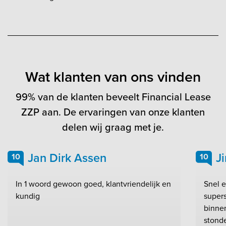
Wat klanten van ons vinden
99% van de klanten beveelt Financial Lease
ZZP aan. De ervaringen van onze klanten
delen wij graag met je.
Jan Dirk Assen
J
10
10
In 1 woord gewoon goed, klantvriendelijk en
Snel e
kundig
super
binne
stond