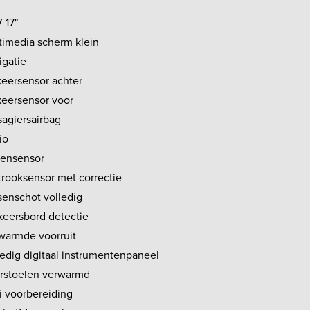
 17"
timedia scherm klein
igatie
keersensor achter
keersensor voor
sagiersairbag
io
ensensor
trooksensor met correctie
senschot volledig
keersbord detectie
warmde voorruit
ledig digitaal instrumentenpaneel
rstoelen verwarmd
i voorbereiding