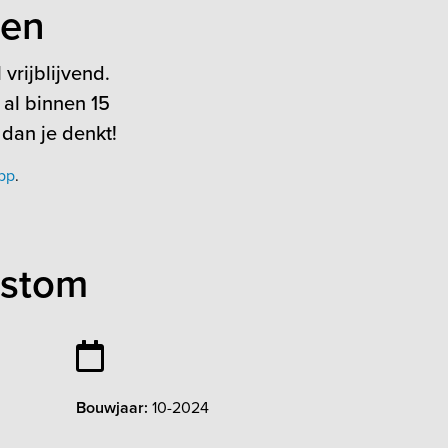
ten
vrijblijvend.
 al binnen 15
 dan je denkt!
pp
.
ustom
Bouwjaar:
10-2024