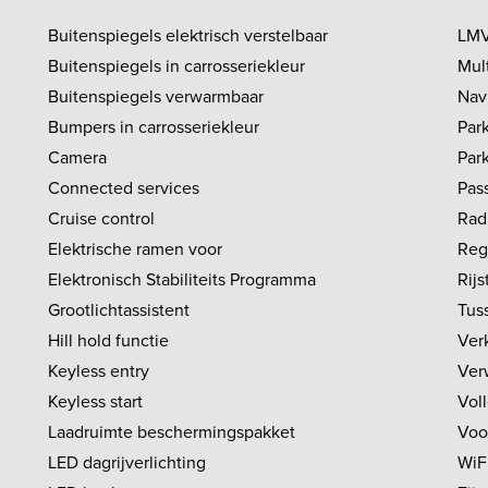
Buitenspiegels elektrisch verstelbaar
LMV
Buitenspiegels in carrosseriekleur
Mul
Buitenspiegels verwarmbaar
Nav
Bumpers in carrosseriekleur
Par
Camera
Par
Connected services
Pas
Cruise control
Rad
Elektrische ramen voor
Reg
Elektronisch Stabiliteits Programma
Rijs
Grootlichtassistent
Tus
Hill hold functie
Ver
Keyless entry
Ver
Keyless start
Vol
Laadruimte beschermingspakket
Voo
LED dagrijverlichting
WiF