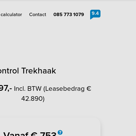
9.4
calculator
Contact
085 773 1079
ontrol Trekhaak
97,-
Incl. BTW (Leasebedrag €
42.890)
Vanaf € 753