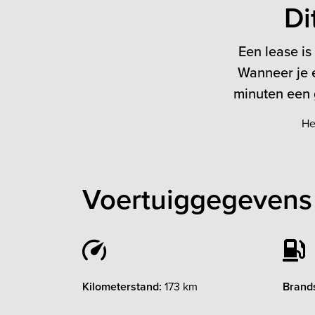
Di
Een lease is
Wanneer je e
minuten een g
He
Voertuiggegevens 
Kilometerstand:
173 km
Brands