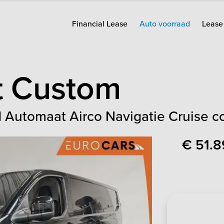
Financial Lease
Auto voorraad
Lease 
t Custom
 Automaat Airco Navigatie Cruise c
€ 51.8