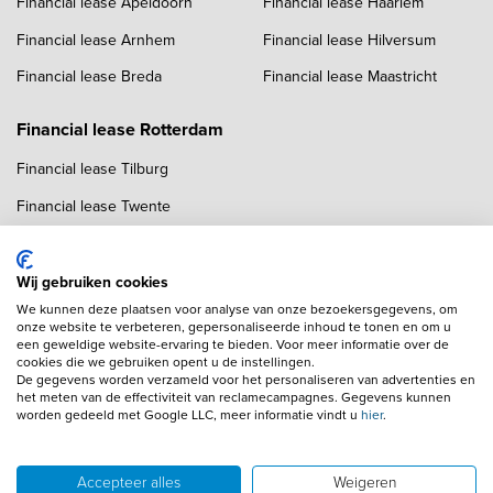
Financial lease Apeldoorn
Financial lease Haarlem
Financial lease Arnhem
Financial lease Hilversum
Financial lease Breda
Financial lease Maastricht
Financial lease Rotterdam
Financial lease Tilburg
Financial lease Twente
Financial lease Utrecht
Financial lease Zwolle
Wij gebruiken cookies
We kunnen deze plaatsen voor analyse van onze bezoekersgegevens, om
onze website te verbeteren, gepersonaliseerde inhoud te tonen en om u
een geweldige website-ervaring te bieden. Voor meer informatie over de
cookies die we gebruiken opent u de instellingen.
De gegevens worden verzameld voor het personaliseren van advertenties en
het meten van de effectiviteit van reclamecampagnes. Gegevens kunnen
worden gedeeld met Google LLC, meer informatie vindt u
hier
.
Copyright navigation
Algemene voorwaarden
Privacyverklaring
Cookieverklaring
Adverteren
Autobedrijven
Accepteer alles
Weigeren