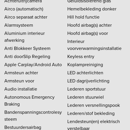
Achteruitrijcamera
Geluidsisolerend glas
Airco (automatisch)
Hemelbekleding donker
Airco separaat achter
Hill hold functie
Alarmsysteem
Hoofd airbag(s) achter
Aluminium interieur
Hoofd airbag(s) voor
afwerking
Interieur
Anti Blokkeer Systeem
voorverwarmingsinstallatie
Anti doorSlip Regeling
Keyless entry
Apple Carplay/Android Auto
Koplampreiniging
Armsteun achter
LED achterlichten
Armsteun voor
LED dagrijverlichting
Audio installatie
Lederen sportstuur
Autonomous Emergency
Lederen stuurwiel
Braking
Lederen versnellingspook
Bandenspanningscontrolesy
Lederen/stof bekleding
steem
Lendesteun(en) elektrisch
Bestuurdersairbag
verstelbaar