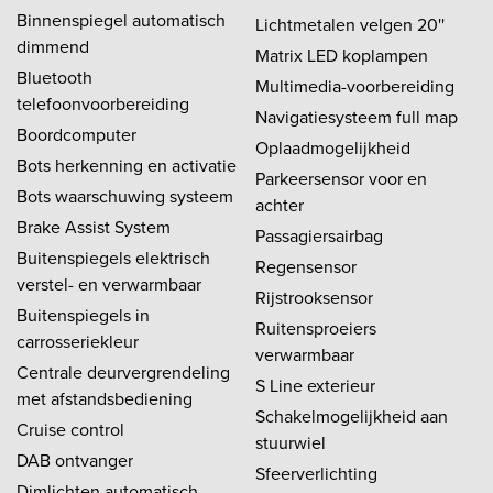
Binnenspiegel automatisch
Lichtmetalen velgen 20''
dimmend
Matrix LED koplampen
Bluetooth
Multimedia-voorbereiding
telefoonvoorbereiding
Navigatiesysteem full map
Boordcomputer
Oplaadmogelijkheid
Bots herkenning en activatie
Parkeersensor voor en
Bots waarschuwing systeem
achter
Brake Assist System
Passagiersairbag
Buitenspiegels elektrisch
Regensensor
verstel- en verwarmbaar
Rijstrooksensor
Buitenspiegels in
Ruitensproeiers
carrosseriekleur
verwarmbaar
Centrale deurvergrendeling
S Line exterieur
met afstandsbediening
Schakelmogelijkheid aan
Cruise control
stuurwiel
DAB ontvanger
Sfeerverlichting
Dimlichten automatisch