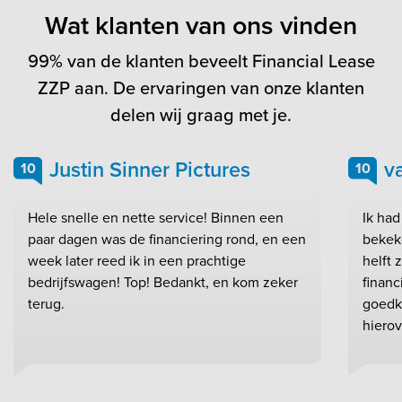
Wat klanten van ons vinden
99% van de klanten beveelt Financial Lease
ZZP aan. De ervaringen van onze klanten
delen wij graag met je.
Justin Sinner Pictures
v
10
10
Hele snelle en nette service! Binnen een
Ik had
paar dagen was de financiering rond, en een
bekeke
week later reed ik in een prachtige
helft 
bedrijfswagen! Top! Bedankt, en kom zeker
financ
terug.
goedk
hierov