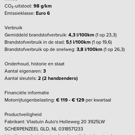
CO₂-uitstoot:
98 g/km
Emissieklasse:
Euro 6
Verbruik
Gemiddeld brandstofverbruik:
4,3 l/100km
(1 op 23,3)
Brandstofverbruik in de stad:
5,1 l/100km
(1 op 19,6)
Brandstofverbruik op de snelweg:
3,8 l/100km
(1 op 26,3)
Onderhoud, historie en staat
Aantal eigenaren:
3
Aantal sleutels:
2 (2 handzenders)
Financiële informatie
Motorrijtuigenbelasting:
€ 119 - € 129
per kwartaal
Productveiligheid
Fabrikant: Vlastuin Auto's Holleweg 20 3925LW
SCHERPENZEEL GLD, NL 0318571233