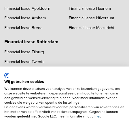
Financial lease Apeldoorn
Financial lease Haarlem
Financial lease Arnhem
Financial lease Hilversum
Financial lease Breda
Financial lease Maastricht
Financial lease Rotterdam
Financial lease Tilburg
Financial lease Twente
Financial lease Utrecht
Financial lease Zwolle
Wij gebruiken cookies
We kunnen deze plaatsen voor analyse van onze bezoekersgegevens, om
onze website te verbeteren, gepersonaliseerde inhoud te tonen en om u
een geweldige website-ervaring te bieden. Voor meer informatie over de
cookies die we gebruiken opent u de instellingen.
De gegevens worden verzameld voor het personaliseren van advertenties en
het meten van de effectiviteit van reclamecampagnes. Gegevens kunnen
worden gedeeld met Google LLC, meer informatie vindt u
hier
.
Copyright navigation
Algemene voorwaarden
Privacyverklaring
Cookieverklaring