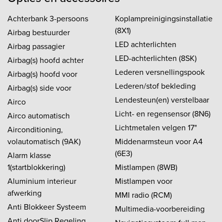
Achterbank 3-persoons
Koplampreinigingsinstallatie
(8X1)
Airbag bestuurder
LED achterlichten
Airbag passagier
LED-achterlichten (8SK)
Airbag(s) hoofd achter
Lederen versnellingspook
Airbag(s) hoofd voor
Lederen/stof bekleding
Airbag(s) side voor
Lendesteun(en) verstelbaar
Airco
Licht- en regensensor (8N6)
Airco automatisch
Lichtmetalen velgen 17"
Airconditioning,
volautomatisch (9AK)
Middenarmsteun voor A4
(6E3)
Alarm klasse
1(startblokkering)
Mistlampen (8WB)
Aluminium interieur
Mistlampen voor
afwerking
MMI radio (RCM)
Anti Blokkeer Systeem
Multimedia-voorbereiding
Anti doorSlip Regeling