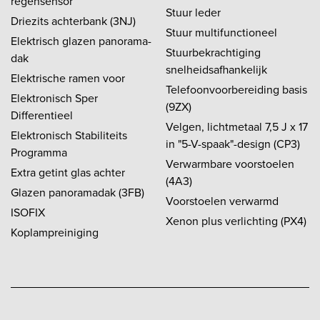
regensensor
Stuur leder
Driezits achterbank (3NJ)
Stuur multifunctioneel
Elektrisch glazen panorama-
Stuurbekrachtiging
dak
snelheidsafhankelijk
Elektrische ramen voor
Telefoonvoorbereiding basis
Elektronisch Sper
(9ZX)
Differentieel
Velgen, lichtmetaal 7,5 J x 17
Elektronisch Stabiliteits
in "5-V-spaak"-design (CP3)
Programma
Verwarmbare voorstoelen
Extra getint glas achter
(4A3)
Glazen panoramadak (3FB)
Voorstoelen verwarmd
ISOFIX
Xenon plus verlichting (PX4)
Koplampreiniging