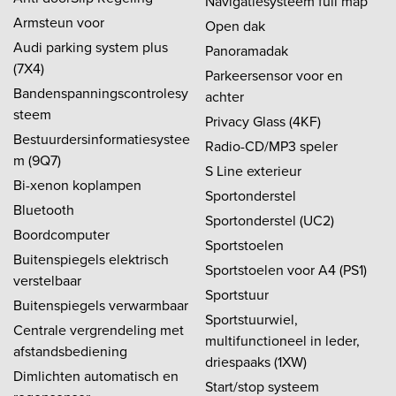
Navigatiesysteem full map
Armsteun voor
Open dak
Audi parking system plus
Panoramadak
(7X4)
Parkeersensor voor en
Bandenspanningscontrolesy
achter
steem
Privacy Glass (4KF)
Bestuurdersinformatiesystee
Radio-CD/MP3 speler
m (9Q7)
S Line exterieur
Bi-xenon koplampen
Sportonderstel
Bluetooth
Sportonderstel (UC2)
Boordcomputer
Sportstoelen
Buitenspiegels elektrisch
Sportstoelen voor A4 (PS1)
verstelbaar
Sportstuur
Buitenspiegels verwarmbaar
Sportstuurwiel,
Centrale vergrendeling met
multifunctioneel in leder,
afstandsbediening
driespaaks (1XW)
Dimlichten automatisch en
Start/stop systeem