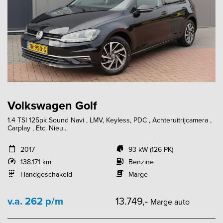
Volkswagen Golf
1.4 TSI 125pk Sound Navi , LMV, Keyless, PDC , Achteruitrijcamera ,
Carplay , Etc. Nieu...
2017
93 kW (126 PK)
138.171 km
Benzine
Handgeschakeld
Marge
v.a. 262 p/m
13.749,-
Marge auto