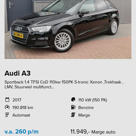
Audi A3
Sportback 1.4 TFSI CoD 110kw 150PK S-tronic Xenon ,Trekhaak ,
LMV, Stuurwiel multifunct...
2017
110 kW (150 PK)
190.818 km
Benzine
Automaat
Marge
v.a. 260 p/m
11.949,-
Marge auto