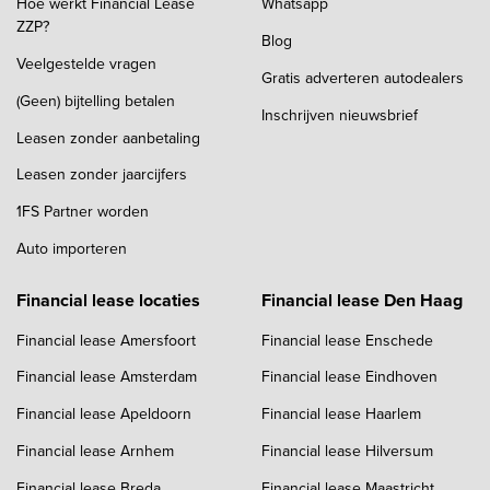
Hoe werkt Financial Lease
Whatsapp
ZZP?
Blog
Veelgestelde vragen
Gratis adverteren autodealers
(Geen) bijtelling betalen
Inschrijven nieuwsbrief
Leasen zonder aanbetaling
Leasen zonder jaarcijfers
1FS Partner worden
Auto importeren
Financial lease locaties
Financial lease Den Haag
Financial lease Amersfoort
Financial lease Enschede
Financial lease Amsterdam
Financial lease Eindhoven
Financial lease Apeldoorn
Financial lease Haarlem
Financial lease Arnhem
Financial lease Hilversum
Financial lease Breda
Financial lease Maastricht