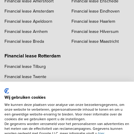
Financial lease Amersfoort
Financial lease Enschede
Financial lease Amsterdam
Financial lease Eindhoven
Financial lease Apeldoorn
Financial lease Haarlem
Financial lease Arnhem
Financial lease Hilversum
Financial lease Breda
Financial lease Maastricht
Financial lease Rotterdam
Financial lease Tilburg
Financial lease Twente
Financial lease Utrecht
Financial lease Zwolle
Wij gebruiken cookies
We kunnen deze plaatsen voor analyse van onze bezoekersgegevens, om
onze website te verbeteren, gepersonaliseerde inhoud te tonen en om u
een geweldige website-ervaring te bieden. Voor meer informatie over de
cookies die we gebruiken opent u de instellingen.
De gegevens worden verzameld voor het personaliseren van advertenties en
het meten van de effectiviteit van reclamecampagnes. Gegevens kunnen
worden gedeeld met Google LLC, meer informatie vindt u
hier
.