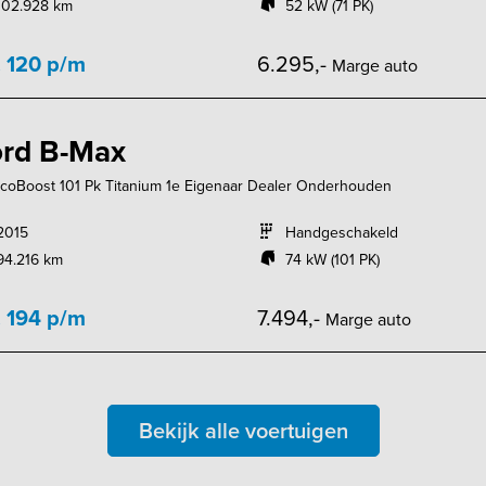
102.928 km
52 kW (71 PK)
. 120 p/m
6.295,-
Marge auto
rd B-Max
EcoBoost 101 Pk Titanium 1e Eigenaar Dealer Onderhouden
2015
Handgeschakeld
94.216 km
74 kW (101 PK)
. 194 p/m
7.494,-
Marge auto
Bekijk alle voertuigen