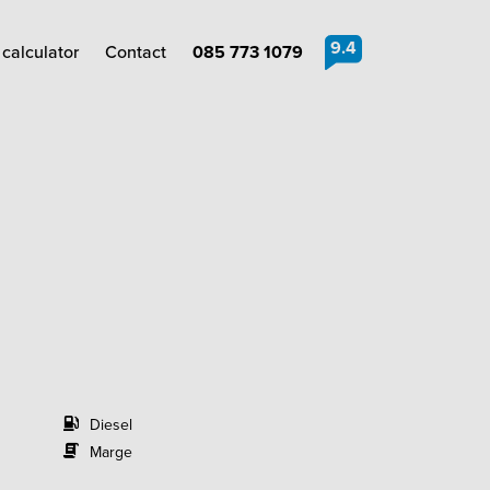
9.4
calculator
Contact
085 773 1079
Diesel
Marge