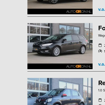
v.a
Fo
Wago
v.a
Re
1.0 