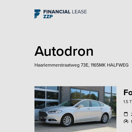
Navigation
Autodron
Haarlemmerstraatweg 73E, 1165MK HALFWEG
F
1.5 