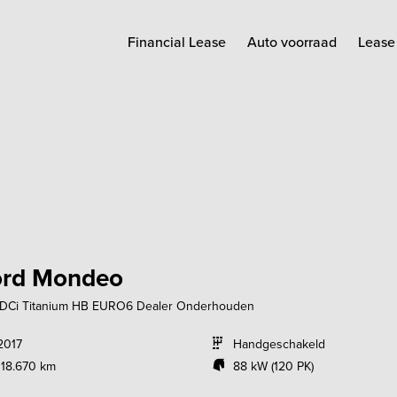
Financial Lease
Auto voorraad
Lease 
ord Mondeo
TDCi Titanium HB EURO6 Dealer Onderhouden
2017
Handgeschakeld
118.670 km
88 kW (120 PK)