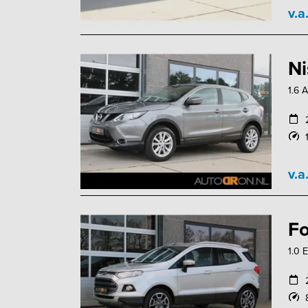
v.a
Ni
1.6 
v.a
Fo
1.0 