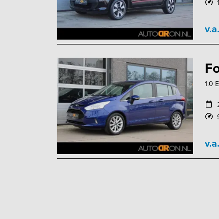
v.a
Fo
1.0 
v.a