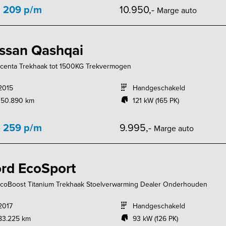
. 209 p/m
10.950,-
Marge auto
ssan Qashqai
Acenta Trekhaak tot 1500KG Trekvermogen
2015
Handgeschakeld
150.890 km
121 kW (165 PK)
. 259 p/m
9.995,-
Marge auto
rd EcoSport
EcoBoost Titanium Trekhaak Stoelverwarming Dealer Onderhouden
2017
Handgeschakeld
83.225 km
93 kW (126 PK)