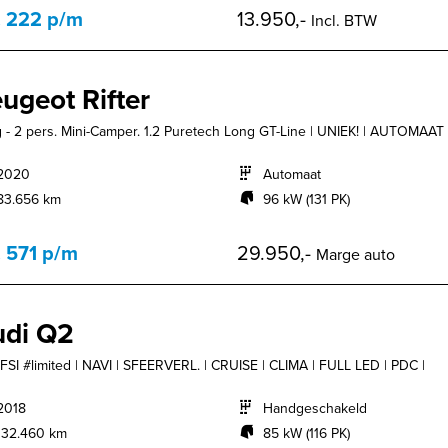
. 222 p/m
13.950,-
Incl. BTW
ugeot Rifter
 - 2 pers. Mini-Camper. 1.2 Puretech Long GT-Line | UNIEK! | AUTOMAAT |
2020
Automaat
83.656 km
96 kW (131 PK)
. 571 p/m
29.950,-
Marge auto
di Q2
TFSI #limited | NAVI | SFEERVERL. | CRUISE | CLIMA | FULL LED | PDC |
2018
Handgeschakeld
132.460 km
85 kW (116 PK)