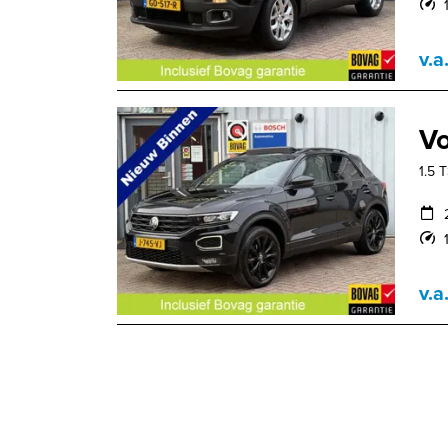
v.a
Vo
1.5 
v.a