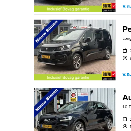
v.a
Pe
Long
v.a
Au
1.0 