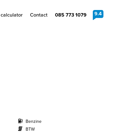
9.4
calculator
Contact
085 773 1079
Benzine
BTW