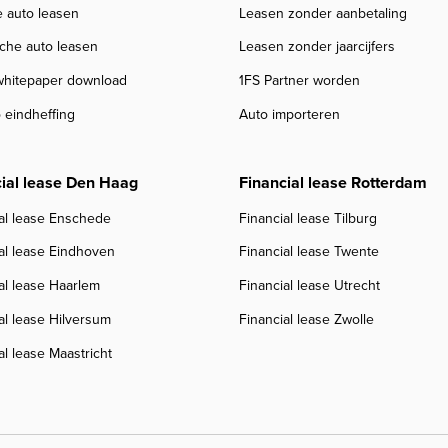
e auto leasen
Leasen zonder aanbetaling
sche auto leasen
Leasen zonder jaarcijfers
 whitepaper download
1FS Partner worden
 eindheffing
Auto importeren
ial lease Den Haag
Financial lease Rotterdam
al lease Enschede
Financial lease Tilburg
al lease Eindhoven
Financial lease Twente
al lease Haarlem
Financial lease Utrecht
al lease Hilversum
Financial lease Zwolle
al lease Maastricht