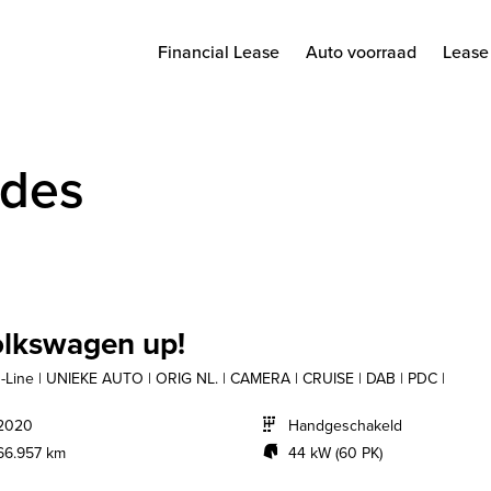
Financial Lease
Auto voorraad
Lease 
rdes
lkswagen up!
R-Line | UNIEKE AUTO | ORIG NL. | CAMERA | CRUISE | DAB | PDC |
2020
Handgeschakeld
66.957 km
44 kW (60 PK)