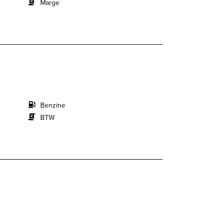
Marge
Benzine
BTW