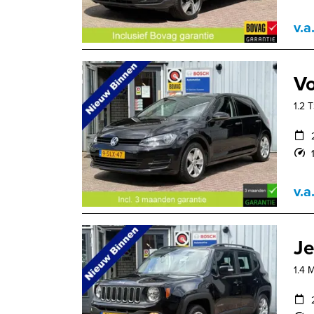
v.a
Vo
1.2 
v.a
J
1.4 