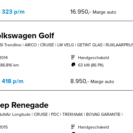
. 323 p/m
16.950,-
Marge auto
lkswagen Golf
TSI Trendline | AIRCO | CRUISE | LM VELG | GETINT GLAS | RIJKLAARPRIJS
2014
Handgeschakeld
186.816 km
63 kW (86 PK)
. 418 p/m
8.950,-
Marge auto
eep Renegade
MultiAir Longitude | CRUISE | PDC | TREKHAAK | BOVAG GARANTIE |
2015
Handgeschakeld