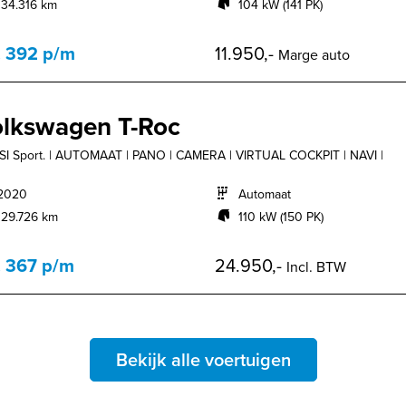
134.316 km
104 kW (141 PK)
. 392 p/m
11.950,-
Marge auto
lkswagen T-Roc
TSI Sport. | AUTOMAAT | PANO | CAMERA | VIRTUAL COCKPIT | NAVI |
2020
Automaat
129.726 km
110 kW (150 PK)
. 367 p/m
24.950,-
Incl. BTW
Bekijk alle voertuigen